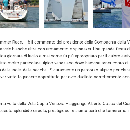
mmer Race, – è il commento del presidente della Compagnia della V
 a vele bianche altre con armamento e spinnaker. Una grande festa 
ida giornata di luglio e mai nome fu più appropriato per il calore esti
tto molto particolare, tipico veneziano dove bisogna tener conto di
za delle isole, delle secche. Sicuramente un percorso atipico per chi v
ver vinto fa piacere soprattutto per aver duellato correttamente con 
rima volta della Vela Cup a Venezia – aggiunge Alberto Cossu del Gio
i questo splendido circolo, prestigioso e siamo certi che torneremo il
.