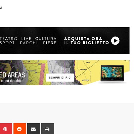
ra
Upon
umblr
Pinterest
Reddit
Share
Print
via