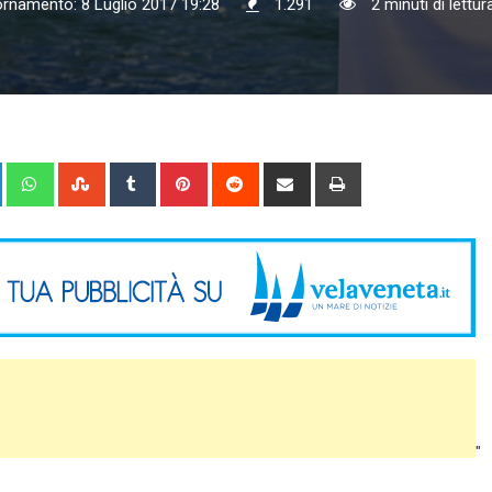
ornamento: 8 Luglio 2017 19:28
1.291
2 minuti di lettur
+
LinkedIn
Whatsapp
StumbleUpon
Tumblr
Pinterest
Reddit
Share
Print
via
Email
"