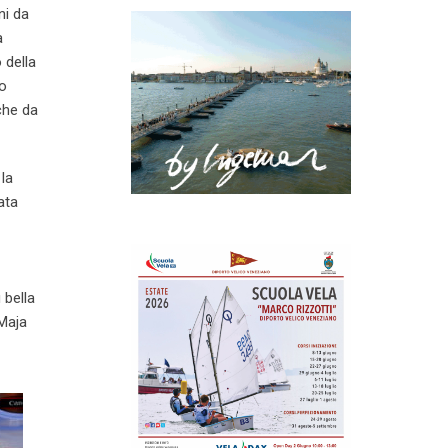
ni da
a
 della
co
che da
 la
ata
 bella
 Maja