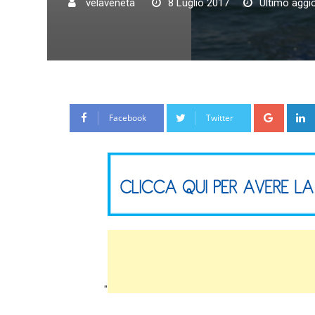
velaveneta
8 Luglio 2017
Ultimo aggi
Google
Facebook
Twitter
"