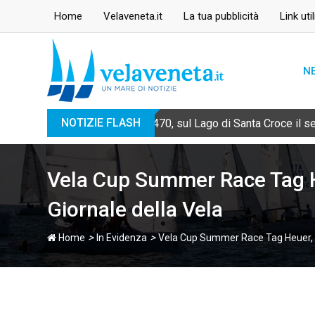
Skip
Home
Velaveneta.it
La tua pubblicità
Link util
to
content
N
NOTIZIE FLASH
470, sul Lago di Santa Croce il 
Vela Cup Summer Race Tag He
Giornale della Vela
>
>
Home
In Evidenza
Vela Cup Summer Race Tag Heuer, su