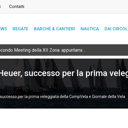
i
Contatti
EWS
REGATE
BARCHE & CANTIERI
NAUTICA
DAI CIRCOL
secondo Meeting della XII Zona: appuntamento l’8 e 9 agosto
uer, successo per la prima vele
ccesso per la prima veleggiata della CompVela e Giornale della Vela