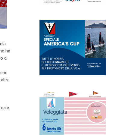
ela
che ha
vo di
iene
altre
rnale