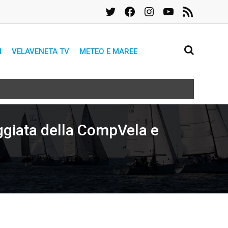
Twitter
Facebook
Instagram
YouTube
Feed
RSS
I
VELAVENETA TV
METEO E MAREE
ggiata della CompVela e