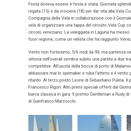
Festa doveva essere è festa è stata. Giornata splendi
regata (15) e da crociera (18) per dar vita alla Vela 
Compagnia della Vela in collaborazione con il Giornale 
vela di organizzare una tappa del circuito Vela Cup co
circolo veneziano. La veleggiata in Laguna ha messo 
fuori regione, come un velista che ha raggiunto Vene
Vento non fortissimo, 5/6 nodi da 90, ma partenza vali
vittoria nell’overall sembra subito una partita a due 
competitive. All’uscita della bocca di porto di Malam
abbassare mai lo spinnaker e ruba l’attimo e il vento 
ritardo. Al terzo posto Leone di Sebastiano Pulina. Il
Francesco Rigon. Altri premi speciali offerti dal Gior
barca classica in gara. Il premio Gentleman a Rudy di 
di Gianfranco Marzocchi.