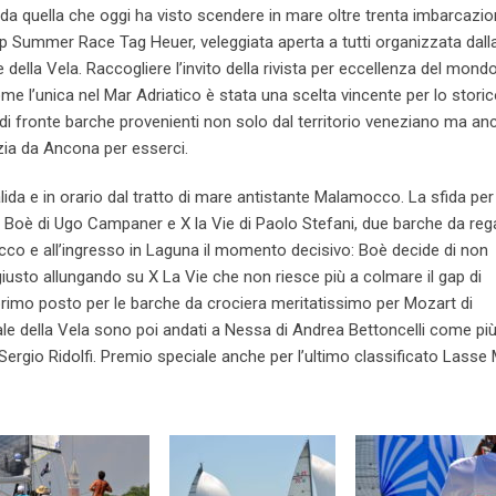
da quella che oggi ha visto scendere in mare oltre trenta imbarcazio
Cup Summer Race Tag Heuer, veleggiata aperta a tutti organizzata dall
della Vela. Raccogliere l’invito della rivista per eccellenza del mondo
me l’unica nel Mar Adriatico è stata una scelta vincente per lo stori
di fronte barche provenienti non solo dal territorio veneziano ma an
zia da Ancona per esserci.
da e in orario dal tratto di mare antistante Malamocco. La sfida per
tra Boè di Ugo Campaner e X la Vie di Paolo Stefani, due barche da reg
occo e all’ingresso in Laguna il momento decisivo: Boè decide di non
giusto allungando su X La Vie che non riesce più a colmare il gap di
 primo posto per le barche da crociera meritatissimo per Mozart di
nale della Vela sono poi andati a Nessa di Andrea Bettoncelli come più
Sergio Ridolfi. Premio speciale anche per l’ultimo classificato Lasse