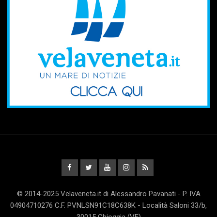
© 2014-2025 Velaveneta.it di Alessandro Pavanati - P. IVA
04904710276 C.F. PVNLSN91C18C638K - Località Saloni 33/b,
30015 Chioggia (VE)