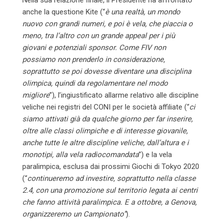
Nella sua relazione finale, il Presidente ha affrontato
anche la questione Kite (“
è una realtà, un mondo
nuovo con grandi numeri, e poi è vela, che piaccia o
meno, tra l’altro con un grande appeal per i più
giovani e potenziali sponsor. Come FIV non
possiamo non prenderlo in considerazione,
soprattutto se poi dovesse diventare una disciplina
olimpica, quindi da regolamentare nel modo
migliore
”), l’ingiustificato allarme relativo alle discipline
veliche nei registri del CONI per le società affiliate (“
ci
siamo attivati già da qualche giorno per far inserire,
oltre alle classi olimpiche e di interesse giovanile,
anche tutte le altre discipline veliche, dall’altura e i
monotipi, alla vela radiocomandata
”) e la vela
paralimpica, esclusa dai prossimi Giochi di Tokyo 2020
(“
continueremo ad investire, soprattutto nella classe
2.4, con una promozione sul territorio legata ai centri
che fanno attività paralimpica. E a ottobre, a Genova,
organizzeremo un Campionato”
).