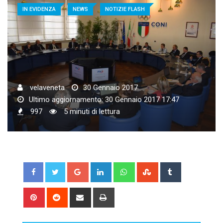
IN EVIDENZA
NEWS
NOTIZIE FLASH
velaveneta
30 Gennaio 2017
Ultimo aggiornamento: 30 Gennaio 2017 17:47
997
5 minuti di lettura
Google+
LinkedIn
Whatsapp
StumbleUpon
Tumblr
Pinterest
Reddit
Share
Print
via
Email