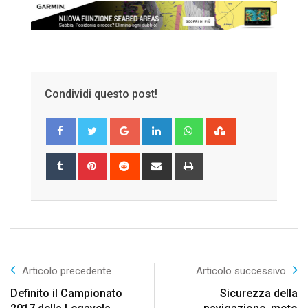
Condividi questo post!
Google+
LinkedIn
Whatsapp
StumbleUpon
Tumblr
Pinterest
Reddit
Share
Print
via
Email
Articolo precedente
Articolo successivo
Definito il Campionato
Sicurezza della