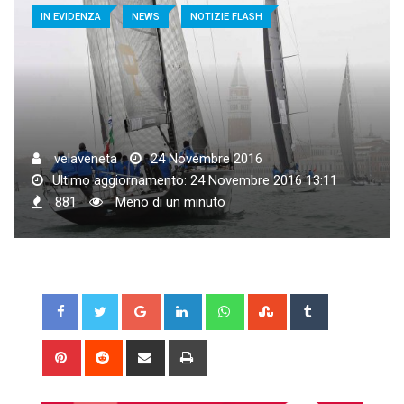
IN EVIDENZA
NEWS
NOTIZIE FLASH
velaveneta
24 Novembre 2016
Ultimo aggiornamento: 24 Novembre 2016 13:11
881
Meno di un minuto
Google+
LinkedIn
Whatsapp
StumbleUpon
Tumblr
Pinterest
Reddit
Share
Print
via
Email