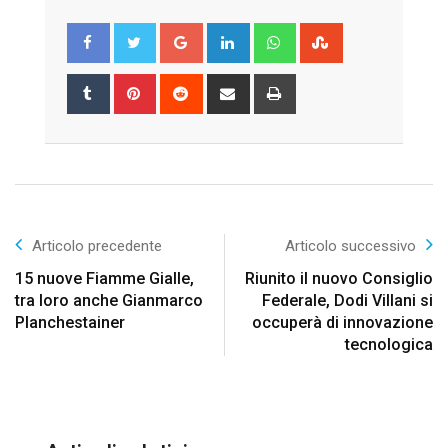
Google+
LinkedIn
Whatsapp
StumbleUpon
Tumblr
Pinterest
Reddit
Share
Print
via
Email
Articolo precedente
Articolo successivo
15 nuove Fiamme Gialle,
Riunito il nuovo Consiglio
tra loro anche Gianmarco
Federale, Dodi Villani si
Planchestainer
occuperà di innovazione
tecnologica