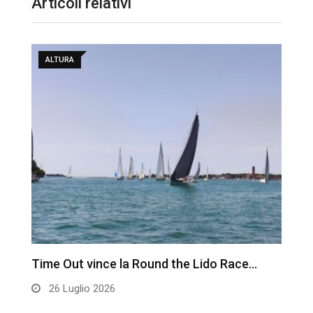
Articoli relativi
ALTURA
Time Out vince la Round the Lido Race…
L
26 Luglio 2026