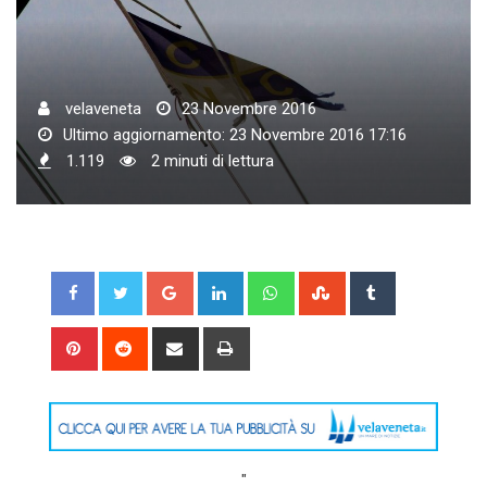
velaveneta
23 Novembre 2016
Ultimo aggiornamento: 23 Novembre 2016 17:16
1.119
2 minuti di lettura
Google+
LinkedIn
Whatsapp
StumbleUpon
Tumblr
Pinterest
Reddit
Share
Print
via
Email
"