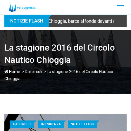
Skip
to
content
NOTIZIE FLASH
Chioggia, barca affonda davanti alla dig
La stagione 2016 del Circolo
Nautico Chioggia
>
>
Home
Dai circoli
La stagione 2016 del Circolo Nautico
Chioggia
DAI CIRCOLI
IN EVIDENZA
NOTIZIE FLASH