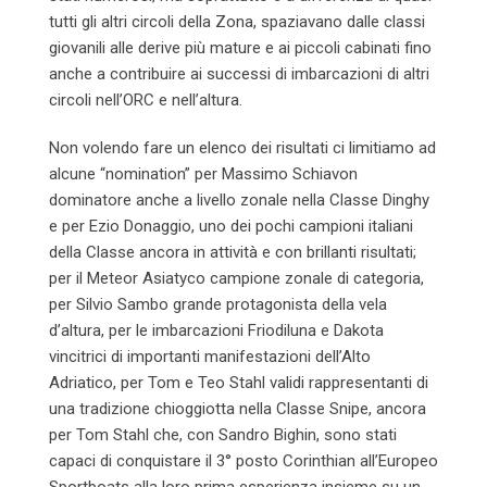
tutti gli altri circoli della Zona, spaziavano dalle classi
giovanili alle derive più mature e ai piccoli cabinati fino
anche a contribuire ai successi di imbarcazioni di altri
circoli nell’ORC e nell’altura.
Non volendo fare un elenco dei risultati ci limitiamo ad
alcune “nomination” per Massimo Schiavon
dominatore anche a livello zonale nella Classe Dinghy
e per Ezio Donaggio, uno dei pochi campioni italiani
della Classe ancora in attività e con brillanti risultati;
per il Meteor Asiatyco campione zonale di categoria,
per Silvio Sambo grande protagonista della vela
d’altura, per le imbarcazioni Friodiluna e Dakota
vincitrici di importanti manifestazioni dell’Alto
Adriatico, per Tom e Teo Stahl validi rappresentanti di
una tradizione chioggiotta nella Classe Snipe, ancora
per Tom Stahl che, con Sandro Bighin, sono stati
capaci di conquistare il 3° posto Corinthian all’Europeo
Sportboats alla loro prima esperienza insieme su un