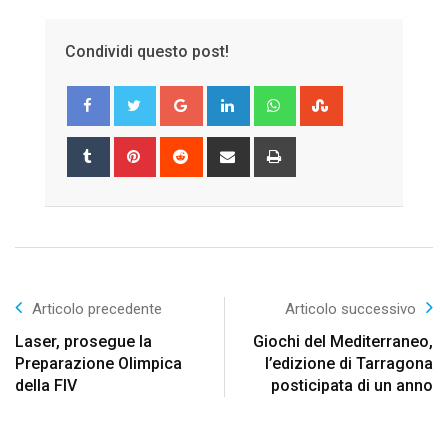
Condividi questo post!
Google+
LinkedIn
Whatsapp
StumbleUpon
Tumblr
Pinterest
Reddit
Share
Print
via
Email
Articolo precedente
Articolo successivo
Laser, prosegue la
Giochi del Mediterraneo,
Preparazione Olimpica
l’edizione di Tarragona
della FIV
posticipata di un anno