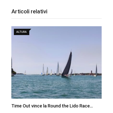
Articoli relativi
ALTURA
Time Out vince la Round the Lido Race…
L