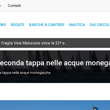
i
Contatti
EWS
REGATE
BARCHE & CANTIERI
NAUTICA
DAI CIRCOL
Fraglia Vela Malcesine vince la 32ª edizione
seconda tappa nelle acque moneg
a tappa nelle acque monegasche