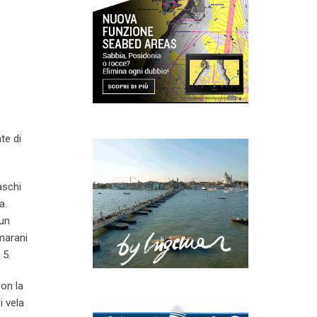
te di
aschi
a.
 un
amarani
 5.
con la
i vela