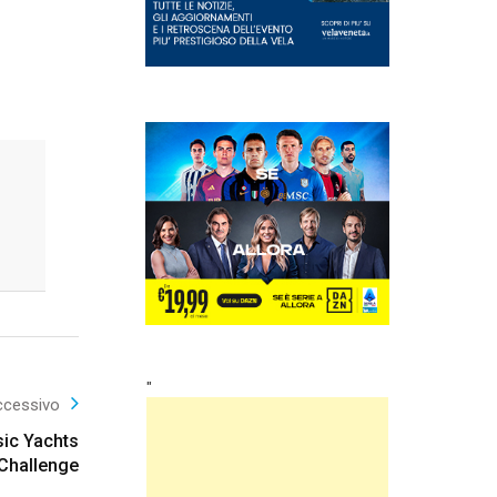
"
ccessivo
sic Yachts
Challenge