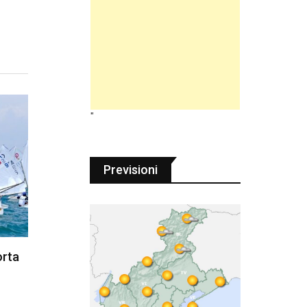
"
Previsioni
orta