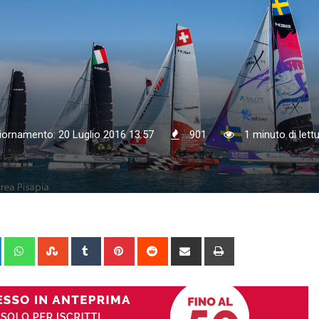
iornamento: 20 Luglio 2016 13:57
901
1 minuto di lett
+
LinkedIn
Whatsapp
StumbleUpon
Tumblr
Pinterest
Reddit
Share
Print
via
Email