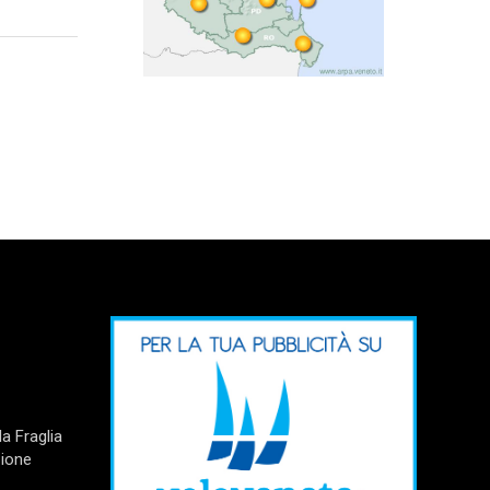
a Fraglia
zione