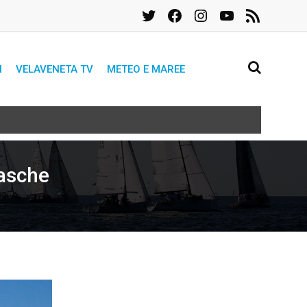
Twitter
Facebook
Instagram
YouTube
Feed
RSS
I
VELAVENETA TV
METEO E MAREE
asche