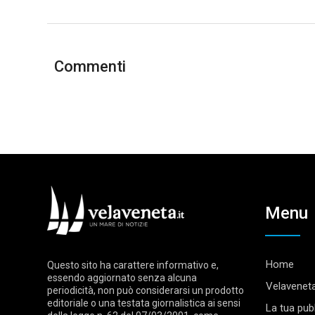
Commenti
Menu
Home
Questo sito ha carattere informativo e,
essendo aggiornato senza alcuna
Velaveneta
periodicità, non può considerarsi un prodotto
editoriale o una testata giornalistica ai sensi
La tua pubb