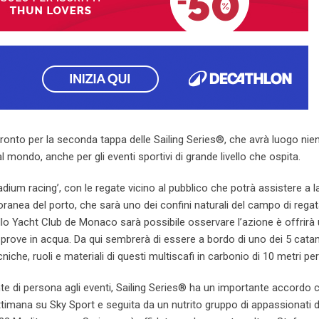
ronto per la seconda tappa delle Sailing Series®, che avrà luogo nien
 mondo, anche per gli eventi sportivi di grande livello che ospita.
stadium racing’, con le regate vicino al pubblico che potrà assistere a l
oranea del porto, che sarà uno dei confini naturali del campo di regat
lo Yacht Club de Monaco sarà possibile osservare l’azione è offrirà
e prove in acqua. Da qui sembrerà di essere a bordo di uno dei 5 cat
ecniche, ruoli e materiali di questi multiscafi in carbonio di 10 metri per
te di persona agli eventi, Sailing Series® ha un importante accordo 
imana su Sky Sport e seguita da un nutrito gruppo di appassionati d