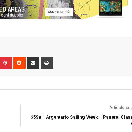
Upon
umblr
Pinterest
Reddit
Share
Print
via
Email
Articolo su
65Sail: Argentario Sailing Week – Panerai Clas