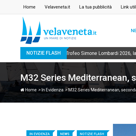
Skip
Home
Velaveneta.it
La tua pubblicità
Link util
to
content
N
NOTIZIE FLASH
Trofeo Simone Lombardi 2026, la 
M32 Series Mediterranean, 
>
>
Home
In Evidenza
M32 Series Mediterranean, second
IN EVIDENZA
NEWS
NOTIZIE FLASH