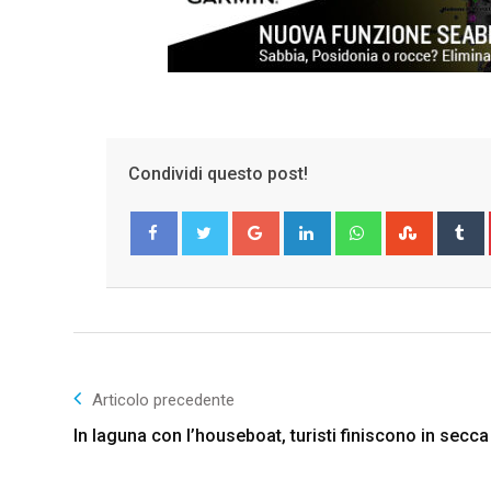
Condividi questo post!
Google+
LinkedIn
Whatsapp
Stumble
T
Facebook
Twitter
Articolo precedente
In laguna con l’houseboat, turisti finiscono in secca