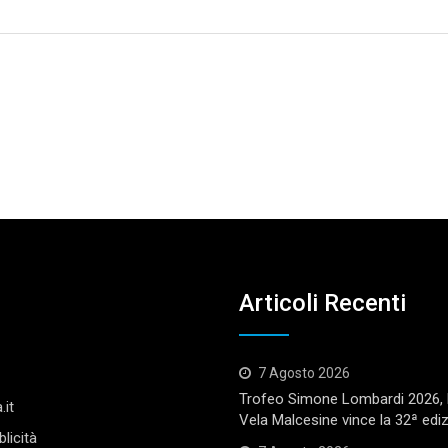
Articoli Recenti
7 Agosto 2026
Trofeo Simone Lombardi 2026, l
.it
Vela Malcesine vince la 32ª edi
licità