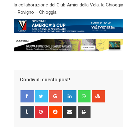
la collaborazione del Club Amici della Vela, la Chioggia
– Rovigno – Chioggia.
Condividi questo post!
Google+
LinkedIn
Whatsapp
StumbleUpon
Tumblr
Pinterest
Reddit
Share
Print
via
Email