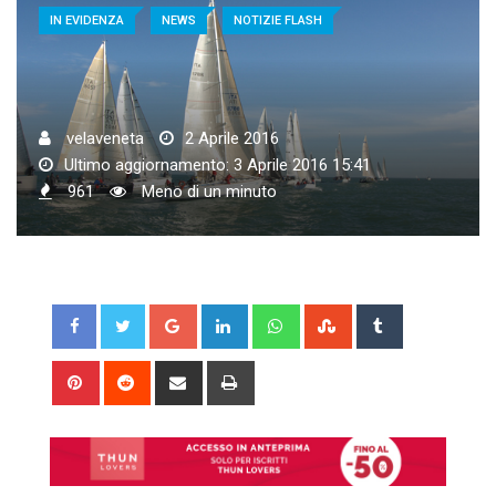
IN EVIDENZA
NEWS
NOTIZIE FLASH
velaveneta
2 Aprile 2016
Ultimo aggiornamento: 3 Aprile 2016 15:41
961
Meno di un minuto
Google+
LinkedIn
Whatsapp
StumbleUpon
Tumblr
Pinterest
Reddit
Share
Print
via
Email