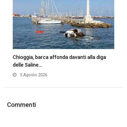
D
Chioggia, barca affonda davanti alla diga
v
delle Saline…
5 Agosto 2026
Commenti