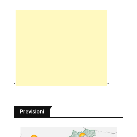
"
"
Previsioni