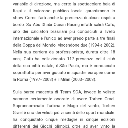
variabile di direzione, ma certo la spettacolare baia di
Itajaì e il caloroso pubblico locale garantiranno lo
show. Come farà anche la presenza di alcuni ospiti a
bordo. Su Abu Dhabi Ocean Racing infatti salirà Cafu,
uno dei calciatori brasiliani più conosciuti a livello
internazionale e l’unico ad aver preso parte a tre finali
della Coppa del Mondo, vincendone due (1994 e 2002).
Nella sua carriera da professionista, durata oltre 18
anni, Cafu ha collezionato 117 presenze col il club
della sua città natale, il São Paulo, ma è conosciuto
soprattutto per aver giocato in squadre europee come
la Roma (1997–2003) e il Milan (2003–2008).
Sulla barca magenta di Team SCA, invece le veliste
saranno certamente onorate di avere Torben Grael.
Soprannominato Turbina e Mago del vento, Torben
Grael è uno dei velisti più vincenti dello sport mondiale:
ha conquistato cinque medaglie in cinque edizioni
differenti dei Giochi olimpici, oltre ad aver vinto la