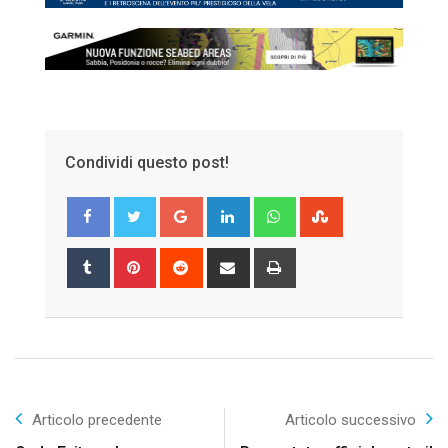
Condividi questo post!
Google+
LinkedIn
Whatsapp
StumbleUpon
Tumblr
Pinterest
Reddit
Share
Print
via
Email
Articolo precedente
Articolo successivo