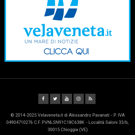
© 2014-2025 Velaveneta.it di Alessandro Pavanati - P. IVA
04904710276 C.F. PVNLSN91C18C638K - Località Saloni 33/b,
30015 Chioggia (VE)