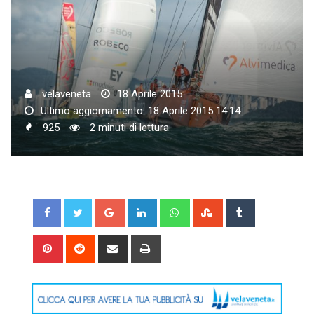
velaveneta
18 Aprile 2015
Ultimo aggiornamento: 18 Aprile 2015 14:14
925
2 minuti di lettura
Google+
LinkedIn
Whatsapp
StumbleUpon
Tumblr
Pinterest
Reddit
Share
Print
via
Email