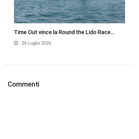
Time Out vince la Round the Lido Race…
L
26 Luglio 2026
Commenti