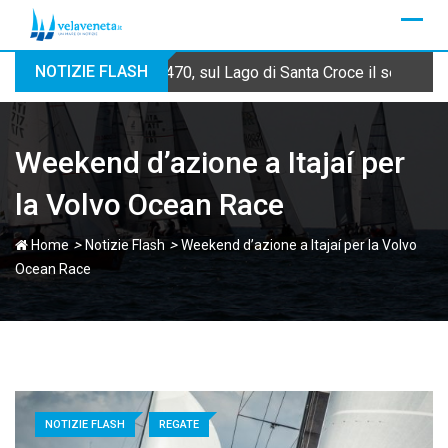
Skip
to
content
NOTIZIE FLASH
470, sul Lago di Santa Croce il secondo
Weekend d’azione a Itajaí per
la Volvo Ocean Race
>
>
Home
Notizie Flash
Weekend d’azione a Itajaí per la Volvo
Ocean Race
NOTIZIE FLASH
REGATE