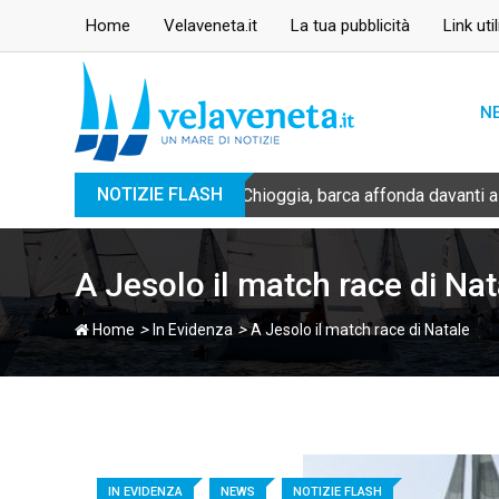
Skip
Home
Velaveneta.it
La tua pubblicità
Link util
to
content
N
NOTIZIE FLASH
Chioggia, barca affonda davanti a
A Jesolo il match race di Nat
>
>
Home
In Evidenza
A Jesolo il match race di Natale
IN EVIDENZA
NEWS
NOTIZIE FLASH