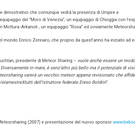
ere dimostrativo che comunque vedrà la presenza di Umpire e
’equipaggio del “Moro di Venezia”, un equipaggio di Chioggia con l’es
am Mottura-Arkanoè , un equipaggio “Rosa” ed ovviamente Meteorsha
del mondo Enrico Zennaro, che proprio da quest’anno ha iniziato ad 
uchtan, presidente di Meteor Sharing –
vuole anche essere un mod
 Diversamente in mare, è senz’altro più bello ma il potenziale di visib
Meteorsharing varerà un vecchio meteor appena revisionato che affide
VelamestreXtutti dell’istruttore federale Ennio Boldrin
“.
di Meteorsharing (2007) e presentazione del nuovo sponsor
www.beboar