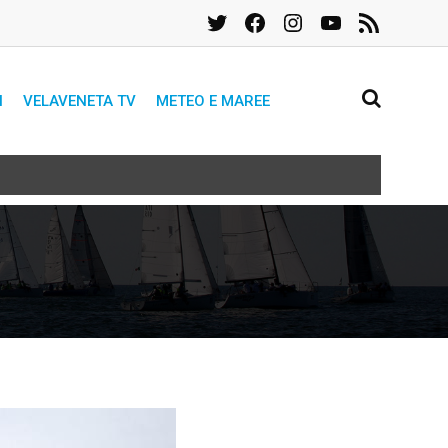
Twitter
Facebook
Instagram
YouTube
Feed
RSS
I
VELAVENETA TV
METEO E MAREE