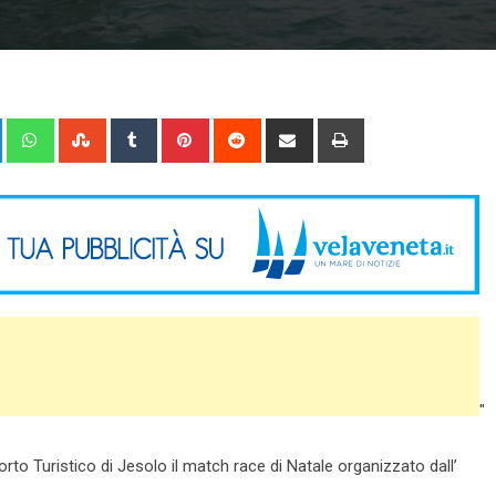
+
LinkedIn
Whatsapp
StumbleUpon
Tumblr
Pinterest
Reddit
Share
Print
via
Email
"
to Turistico di Jesolo il match race di Natale organizzato dall’