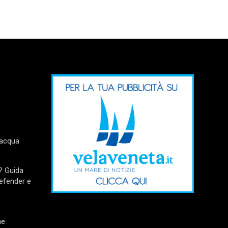
’acqua
? Guida
Defender e
me