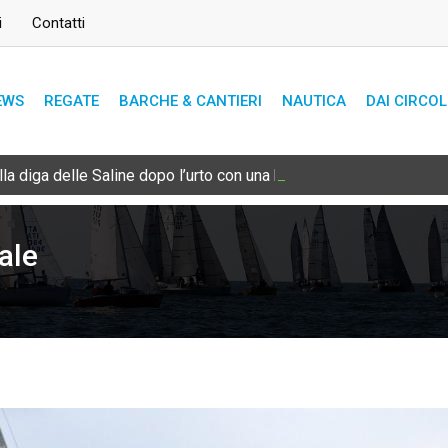
i
Contatti
EWS
REGATE
BARCHE & CANTIERI
NAUTICA
DAI CIRCOL
lla diga delle Saline dopo l’urto con una bricola sommersa
ale