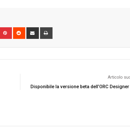
Upon
umblr
Pinterest
Reddit
Share
Print
via
Email
Articolo su
Disponibile la versione beta dell’ORC Designe