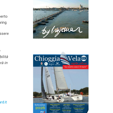
perto
ring.
essere
o
ilità
rà in
d.it