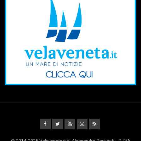
© 2014-2025 Velaveneta.it di Alessandro Pavanati - P. IVA