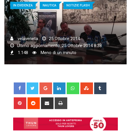
IN EVIDENZA
NAUTICA
NOTIZIE FLASH
velaveneta
25 Ottobre 2014
Ultimo aggiornamento: 25 Ottobre 2014 8:38
1.148
Meno di un minuto
Google+
LinkedIn
Whatsapp
StumbleUpon
Tumblr
Pinterest
Reddit
Share
Print
via
Email