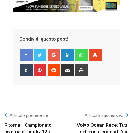
Condividi questo post!
Google+
LinkedIn
Whatsapp
StumbleUpon
Tumblr
Pinterest
Reddit
Share
Print
via
Email
Articolo precedente
Articolo successivo
Ritorna il Campionato
Volvo Ocean Race: Tutti
Invernale Dinghy 12p
nell’emisfero sud, Abu