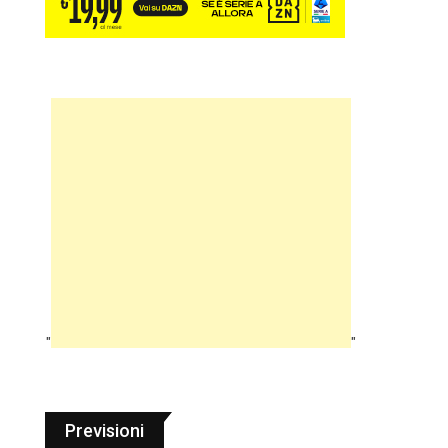
"
"
Previsioni