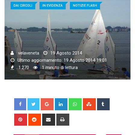
DAI CIRCOLI
IN EVIDENZA
NOTIZIE FLASH
velaveneta
19 Agosto 2014
Ultimo aggiornamento: 19 Agosto 2014 19:01
1.270
1 minuto di lettura
Google+
LinkedIn
Whatsapp
StumbleUpon
Tumblr
Pinterest
Reddit
Share
Print
via
Email