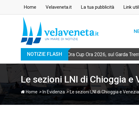
Skip
Home
Velaveneta.it
La tua pubblicità
Link util
to
content
N
NOTIZIE FLASH
Ora Cup Ora 2026, sul Garda Trent
Le sezioni LNI di Chioggia e 
>
>
Home
In Evidenza
Le sezioni LNI di Chioggia e Venezia