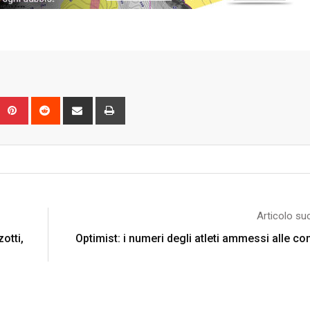
Upon
umblr
Pinterest
Reddit
Share
Print
via
Email
Articolo su
otti,
Optimist: i numeri degli atleti ammessi alle co