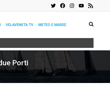
Twitter
Facebook
Instagram
YouTube
Feed
RSS
I
VELAVENETA TV
METEO E MAREE
due Porti