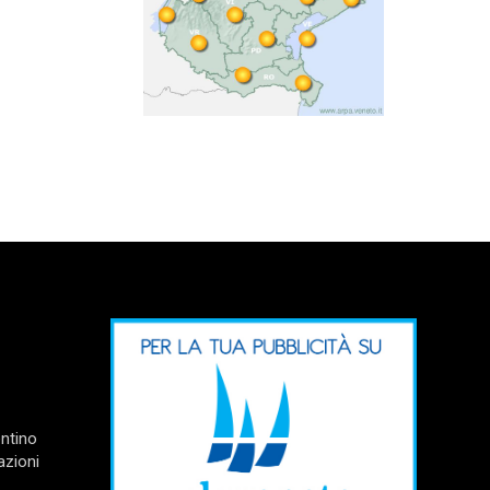
entino
azioni