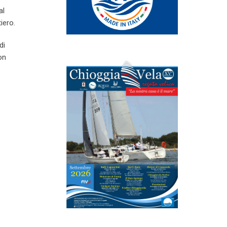
al
iero.
di
on