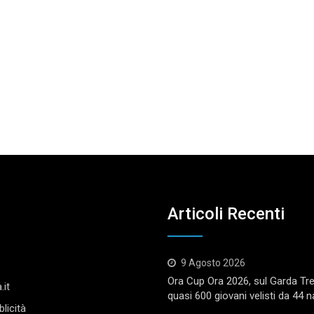
Articoli Recenti
9 Agosto 2026
Ora Cup Ora 2026, sul Garda Tr
.it
quasi 600 giovani velisti da 44 n
licità