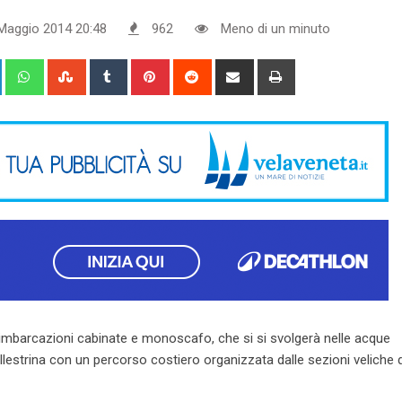
Maggio 2014 20:48
962
Meno di un minuto
+
LinkedIn
Whatsapp
StumbleUpon
Tumblr
Pinterest
Reddit
Share
Print
via
Email
e imbarcazioni cabinate e monoscafo, che si si svolgerà nelle acque
 Pellestrina con un percorso costiero organizzata dalle sezioni veliche d