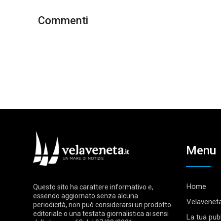
Commenti
Menu
Home
Questo sito ha carattere informativo e,
essendo aggiornato senza alcuna
Velaveneta
periodicità, non può considerarsi un prodotto
editoriale o una testata giornalistica ai sensi
La tua pubb