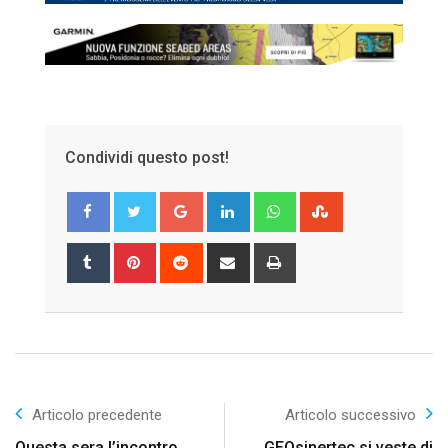
Condividi questo post!
Google+
LinkedIn
Whatsapp
StumbleUpon
Tumblr
Pinterest
Reddit
Share
Print
via
Email
Articolo precedente
Articolo successivo
Questa sera l’incontro
GEOsinertec si veste di