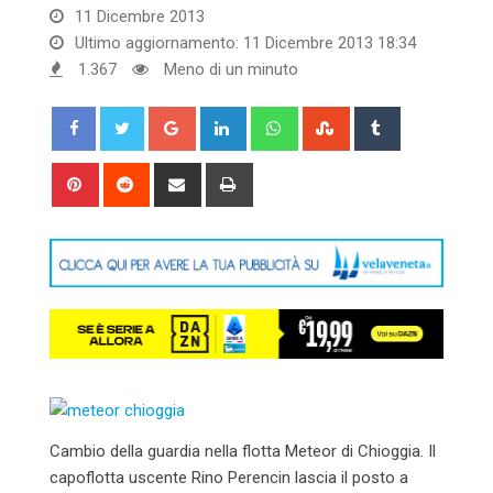
11 Dicembre 2013
Ultimo aggiornamento: 11 Dicembre 2013 18:34
1.367
Meno di un minuto
Google+
LinkedIn
Whatsapp
StumbleUpon
Tumblr
Pinterest
Reddit
Share
Print
via
Email
Cambio della guardia nella flotta Meteor di Chioggia. Il
capoflotta uscente Rino Perencin lascia il posto a