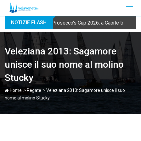
Skip
to
content
NOTIZIE FLASH
Prosecco’s Cup 2026, a Caorle tre prove 
Veleziana 2013: Sagamore
unisce il suo nome al molino
Stucky
>
>
Home
Regate
Veleziana 2013: Sagamore unisce il suo
nome al molino Stucky