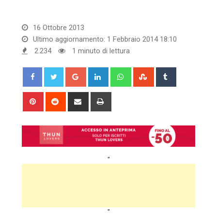
16 Ottobre 2013
Ultimo aggiornamento: 1 Febbraio 2014 18:10
2.234
1 minuto di lettura
Google+
LinkedIn
Whatsapp
StumbleUpon
Tumblr
Pinterest
Reddit
Share
Print
via
Email
"
"