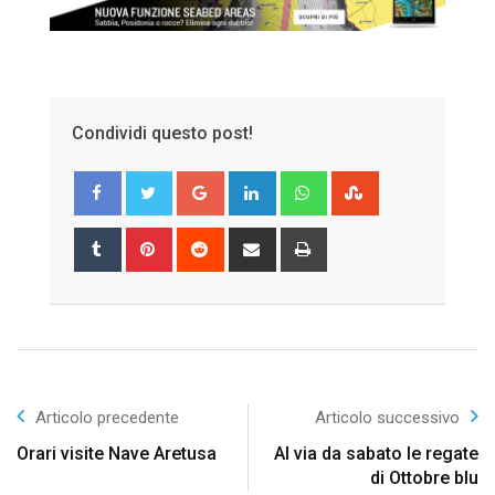
Condividi questo post!
Google+
LinkedIn
Whatsapp
StumbleUpon
Tumblr
Pinterest
Reddit
Share
Print
via
Email
Articolo precedente
Articolo successivo
Orari visite Nave Aretusa
Al via da sabato le regate
di Ottobre blu