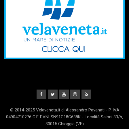
© 2014-2025 Velaveneta.it di Alessandro Pavanati - P. IVA
04904710276 C.F. PVNLSN91C18C638K - Località Saloni 33/b,
30015 Chioggia (VE)