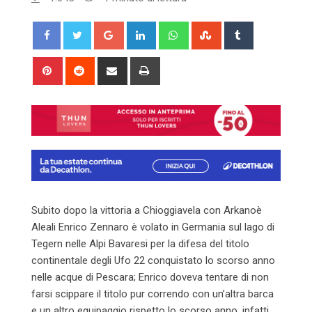
Google+
LinkedIn
Whatsapp
StumbleUpon
Tumblr
Pinterest
Reddit
Share
Print
via
Email
Subito dopo la vittoria a Chioggiavela con Arkanoè
Aleali Enrico Zennaro è volato in Germania sul lago di
Tegern nelle Alpi Bavaresi per la difesa del titolo
continentale degli Ufo 22 conquistato lo scorso anno
nelle acque di Pescara; Enrico doveva tentare di non
farsi scippare il titolo pur correndo con un’altra barca
e un altro equipaggio rispetto lo scorso anno, infatti