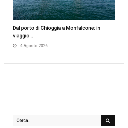
Dal porto di Chioggia a Monfalcone: in
L
viaggio…
n
4 Agosto 2026