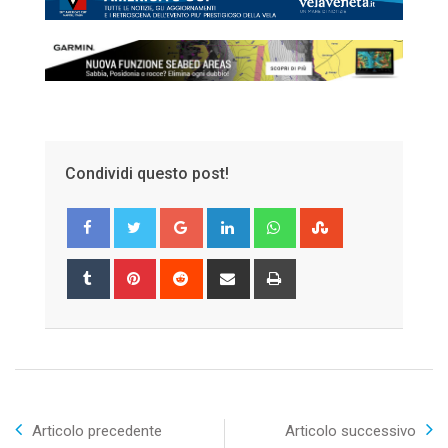
Condividi questo post!
Google+
LinkedIn
Whatsapp
StumbleUpon
Tumblr
Pinterest
Reddit
Share
Print
via
Email
Articolo precedente
Articolo successivo