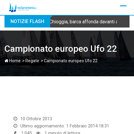
Skip
to
content
NOTIZIE FLASH
Chioggia, barca affonda davanti alla dig
Campionato europeo Ufo 22
>
>
Home
Regate
Campionato europeo Ufo 22
10 Ottobre 2013
Ultimo aggiornamento: 1 Febbraio 2014 18:31
1.045
1 minuto di lettura