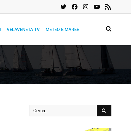
Twitter
Facebook
Instagram
YouTube
Feed
RSS
I
VELAVENETA TV
METEO E MAREE