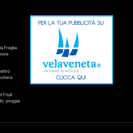
a Fraglia
zione
uattro
ostiera
l Friuli
do: pioggia