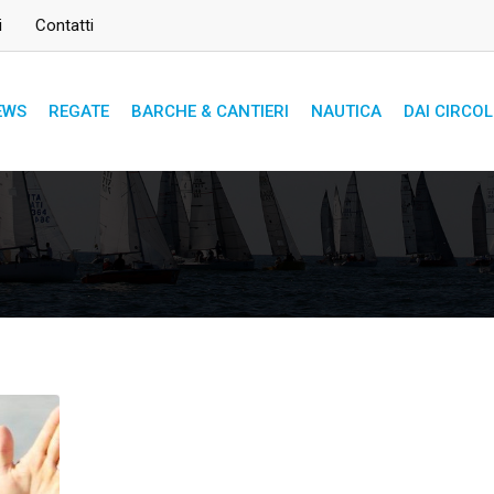
i
Contatti
EWS
REGATE
BARCHE & CANTIERI
NAUTICA
DAI CIRCOL