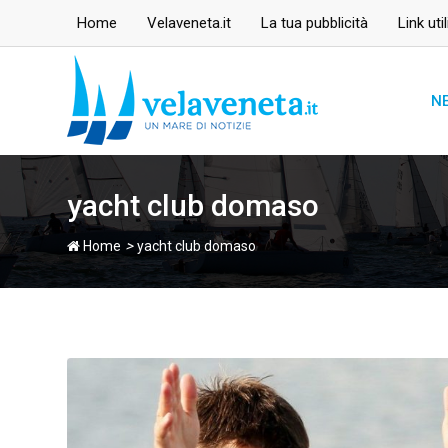
Skip
Home
Velaveneta.it
La tua pubblicità
Link util
to
content
N
yacht club domaso
>
Home
yacht club domaso