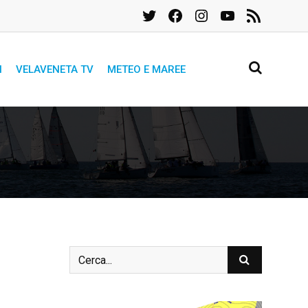
Twitter
Facebook
Instagram
YouTube
Feed
RSS
I
VELAVENETA TV
METEO E MAREE