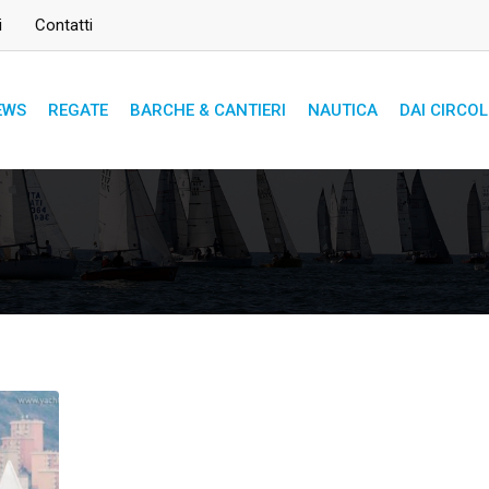
i
Contatti
EWS
REGATE
BARCHE & CANTIERI
NAUTICA
DAI CIRCOL