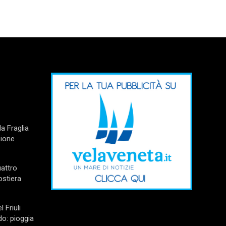
a Fraglia
zione
uattro
ostiera
l Friuli
do: pioggia