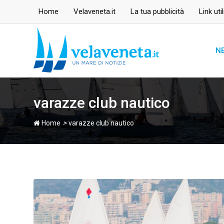
Skip
Home
Velaveneta.it
La tua pubblicità
Link util
to
content
N
varazze club nautico
>
Home
varazze club nautico