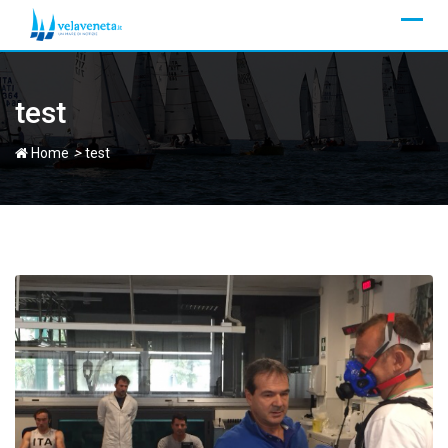
Skip
to
content
test
>
Home
test