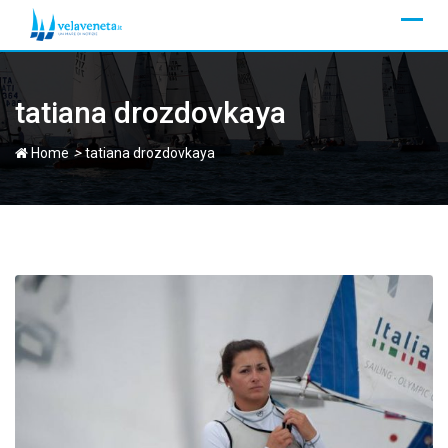
Skip
to
content
tatiana drozdovkaya
>
Home
tatiana drozdovkaya