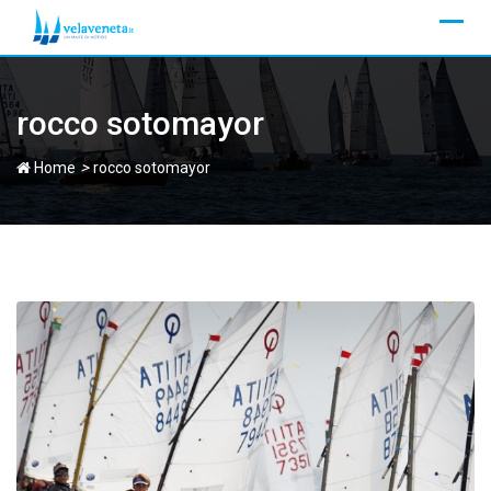
Skip
to
content
rocco sotomayor
>
Home
rocco sotomayor