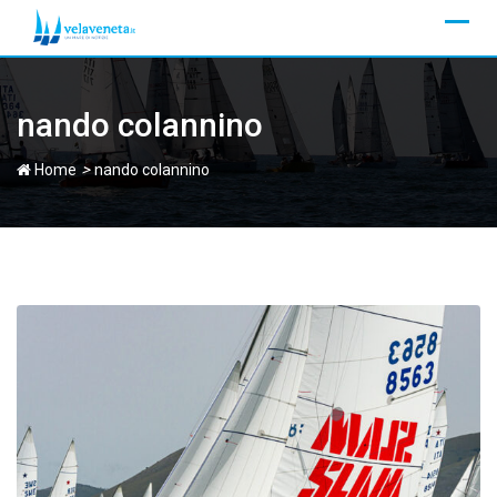
Skip
to
content
nando colannino
>
Home
nando colannino