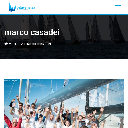
Skip
to
content
marco casadei
>
Home
marco casadei