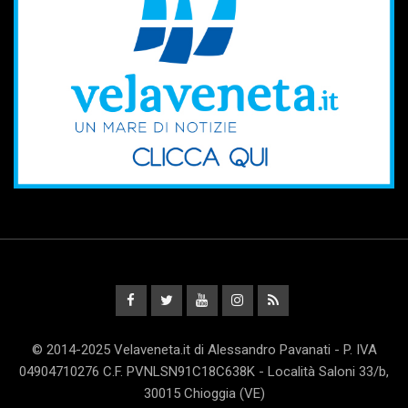
© 2014-2025 Velaveneta.it di Alessandro Pavanati - P. IVA
04904710276 C.F. PVNLSN91C18C638K - Località Saloni 33/b,
30015 Chioggia (VE)