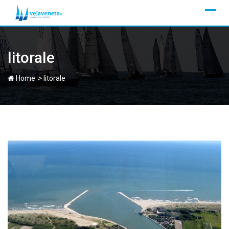
Skip
to
content
litorale
>
Home
litorale