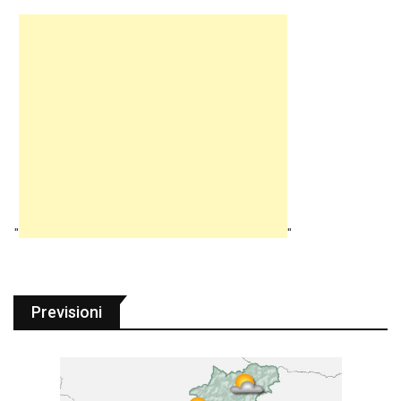
"
"
Previsioni