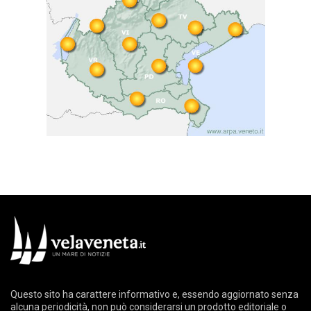
Questo sito ha carattere informativo e, essendo aggiornato senza
alcuna periodicità, non può considerarsi un prodotto editoriale o