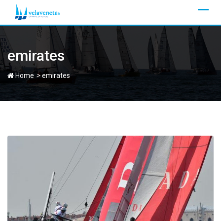
Skip
to
content
emirates
>
Home
emirates