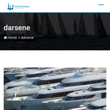
Skip
to
content
darsene
>
Home
darsene