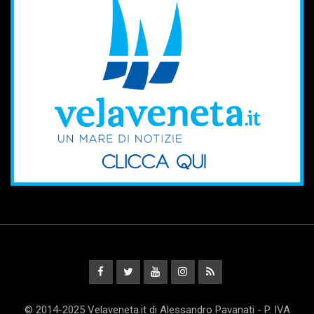
© 2014-2025 Velaveneta.it di Alessandro Pavanati - P. IVA