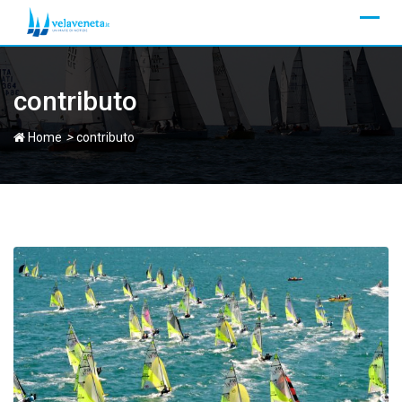
Skip
to
content
contributo
>
Home
contributo