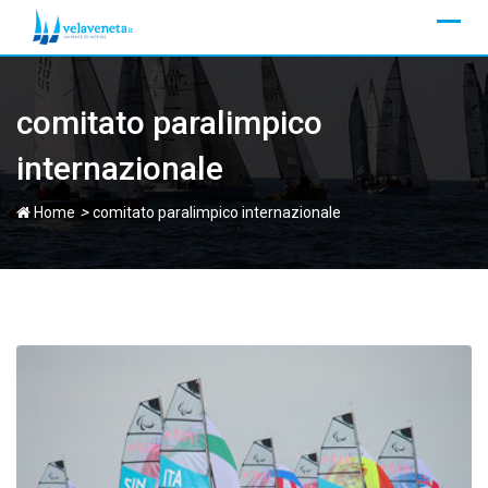
Skip
to
content
comitato paralimpico
internazionale
>
Home
comitato paralimpico internazionale