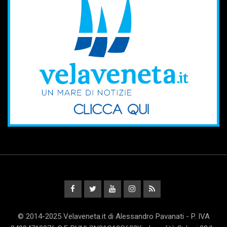
© 2014-2025 Velaveneta.it di Alessandro Pavanati - P. IVA