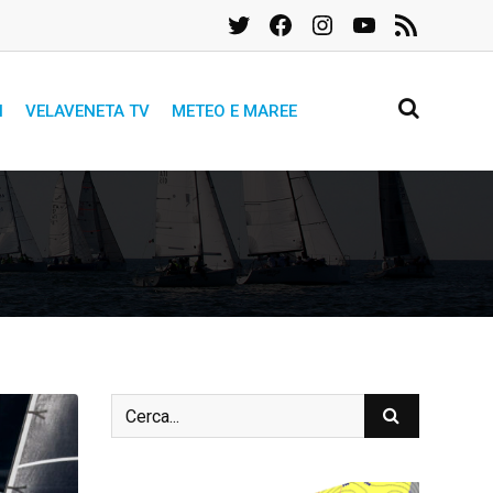
Twitter
Facebook
Instagram
YouTube
Feed
RSS
I
VELAVENETA TV
METEO E MAREE