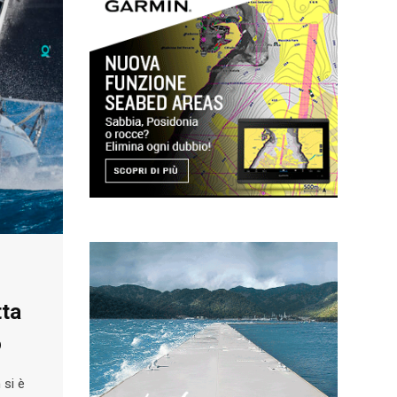
tta
o
 si è