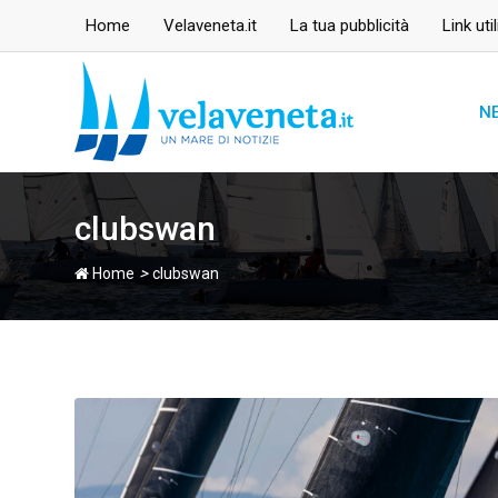
Skip
Home
Velaveneta.it
La tua pubblicità
Link util
to
content
N
clubswan
>
Home
clubswan