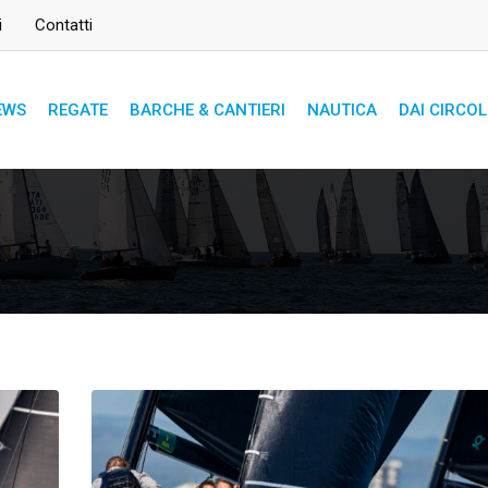
i
Contatti
EWS
REGATE
BARCHE & CANTIERI
NAUTICA
DAI CIRCOL