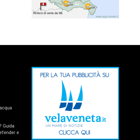
’acqua
? Guida
Defender e