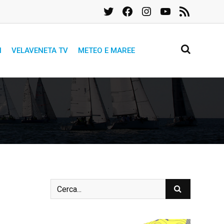
Twitter
Facebook
Instagram
YouTube
Feed
RSS
I
VELAVENETA TV
METEO E MAREE