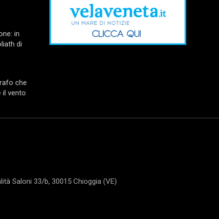
one: in
liath di
grafo che
il vento
tà Saloni 33/b, 30015 Chioggia (VE)