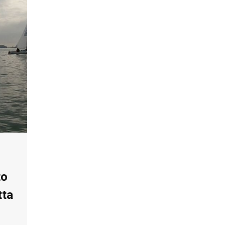
to
tta