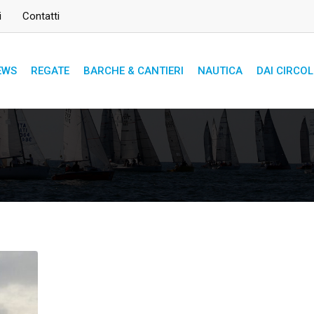
i
Contatti
EWS
REGATE
BARCHE & CANTIERI
NAUTICA
DAI CIRCOL