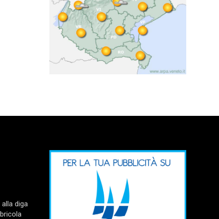
alla diga
bricola