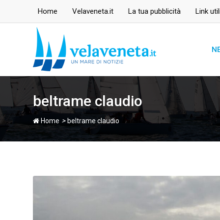
Skip
Home
Velaveneta.it
La tua pubblicità
Link util
to
content
N
beltrame claudio
>
Home
beltrame claudio