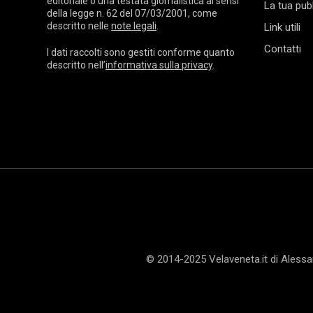
editoriale o una testata giornalistica ai sensi
La tua pubb
della legge n. 62 del 07/03/2001, come
descritto nelle
note legali
.
Link utili
Contatti
I dati raccolti sono gestiti conforme quanto
descritto nell’
informativa sulla privacy
.
© 2014-2025 Velaveneta.it di Aless