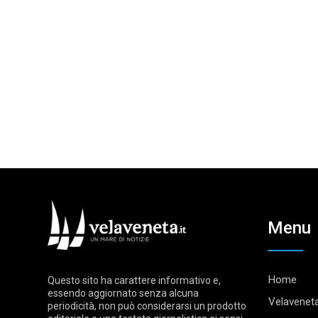
Menu
Home
Questo sito ha carattere informativo e,
essendo aggiornato senza alcuna
Velaveneta
periodicità, non può considerarsi un prodotto