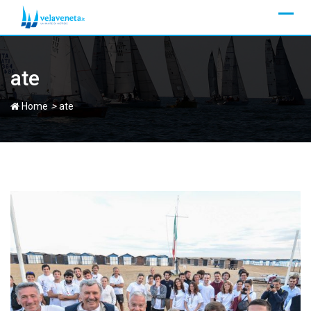
Skip
to
content
ate
>
Home
ate