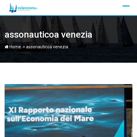
Skip
to
content
assonauticoa venezia
>
Home
assonauticoa venezia