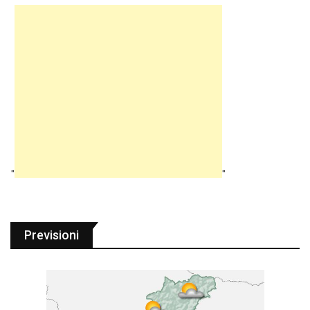
"
"
Previsioni