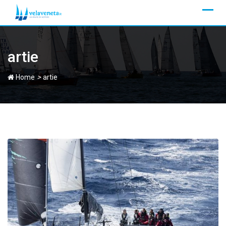
Skip
to
content
artie
>
Home
artie