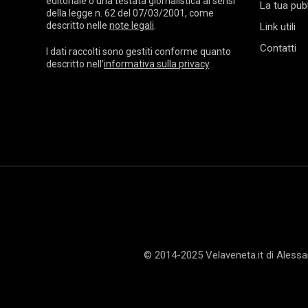
editoriale o una testata giornalistica ai sensi
La tua pubb
della legge n. 62 del 07/03/2001, come
descritto nelle
note legali
.
Link utili
Contatti
I dati raccolti sono gestiti conforme quanto
descritto nell’
informativa sulla privacy
.
© 2014-2025 Velaveneta.it di Aless