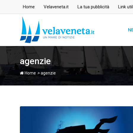
Skip
Home
Velaveneta.it
La tua pubblicità
Link util
to
content
N
agenzie
>
Home
agenzie