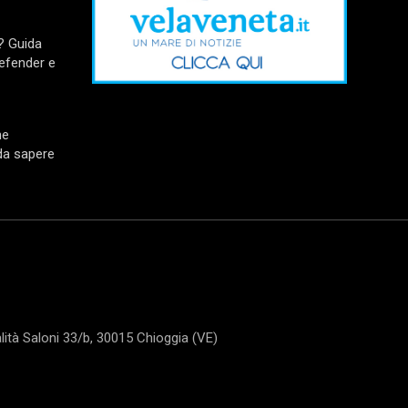
? Guida
Defender e
me
 da sapere
tà Saloni 33/b, 30015 Chioggia (VE)