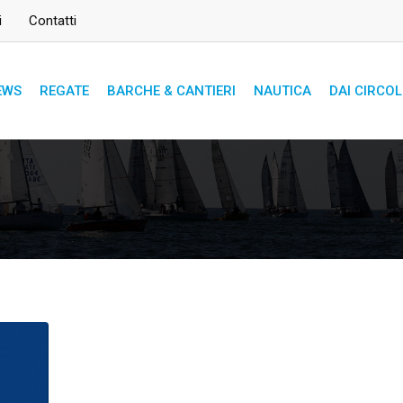
i
Contatti
EWS
REGATE
BARCHE & CANTIERI
NAUTICA
DAI CIRCOL