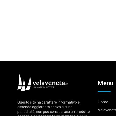
Menu
Home
Questo sito ha carattere informativo e,
essendo aggiornato senza alcuna
Velaveneta
periodicità, non può considerarsi un prodotto