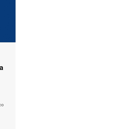
ra
ico