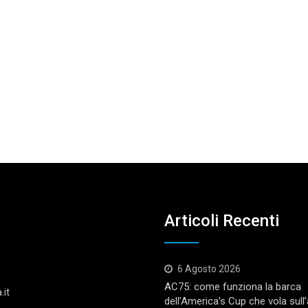
Articoli Recenti
6 Agosto 2026
AC75: come funziona la barca
.it
dell’America’s Cup che vola sull