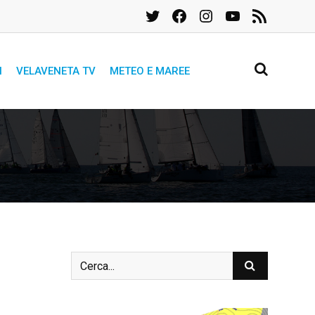
Twitter
Facebook
Instagram
YouTube
Feed
RSS
I
VELAVENETA TV
METEO E MAREE