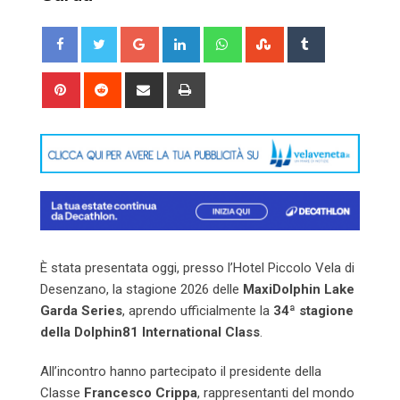
Google+
LinkedIn
Whatsapp
StumbleUpon
Tumblr
Pinterest
Reddit
Share
Print
via
Email
È stata presentata oggi, presso l’Hotel Piccolo Vela di
Desenzano, la stagione 2026 delle
MaxiDolphin Lake
Garda Series
, aprendo ufficialmente la
34ª stagione
della Dolphin81 International Class
.
All’incontro hanno partecipato il presidente della
Classe
Francesco Crippa
, rappresentanti del mondo