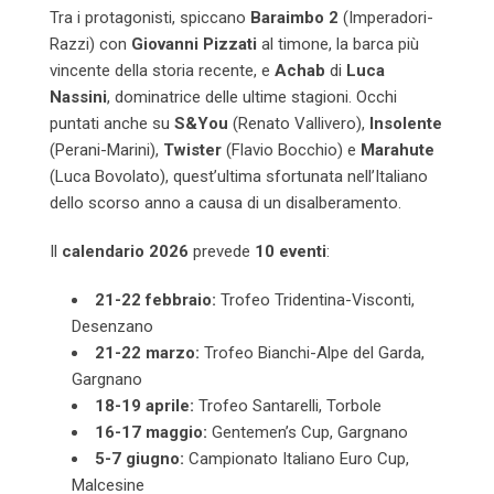
Tra i protagonisti, spiccano
Baraimbo 2
(Imperadori-
Razzi) con
Giovanni Pizzati
al timone, la barca più
vincente della storia recente, e
Achab
di
Luca
Nassini
, dominatrice delle ultime stagioni. Occhi
puntati anche su
S&You
(Renato Vallivero),
Insolente
(Perani-Marini),
Twister
(Flavio Bocchio) e
Marahute
(Luca Bovolato), quest’ultima sfortunata nell’Italiano
dello scorso anno a causa di un disalberamento.
Il
calendario 2026
prevede
10 eventi
:
21-22 febbraio:
Trofeo Tridentina-Visconti,
Desenzano
21-22 marzo:
Trofeo Bianchi-Alpe del Garda,
Gargnano
18-19 aprile:
Trofeo Santarelli, Torbole
16-17 maggio:
Gentemen’s Cup, Gargnano
5-7 giugno:
Campionato Italiano Euro Cup,
Malcesine