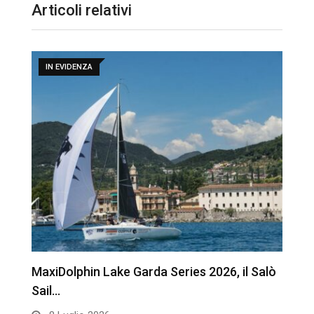
Articoli relativi
IN EVIDENZA
MaxiDolphin Lake Garda Series 2026, il Salò
T
Sail…
r