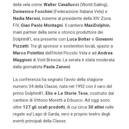
della vela come
Walter Cavallucci
(World Sailing),
Domenico Foschini
(Federazione Italiana Vela) e
Nadia Meroni
, insieme al presidente della XIV Zona
FIV,
Gian Paolo Montagni
. Il cantiere
MaxiDolphin
,
main partner della serie e storico produttore dei
Dolphin81, era presente con
Luca Botter
e
Giovanni
Pizzatti
. Tra gli sponsor e sostenitori locali, spazio a
Marco Polettini
dell’Hotel Piccolo Vela e ad
Andrea
Maggioni
di Visit Brescia. La serata è stata moderata
dalla giornalista
Paola Zanoni
.
La conferenza ha segnato l’avvio della stagione
numero 34 della Classe, nata nel 1992 con il varo del
primo Dolphin81,
Elio e Le Storie Tese
, costruito dal
cantiere di Vittorio Moretti a Erbusco. Ad oggi sono
oltre
127 gli scafi prodotti
, di cui circa
30 attivi
nelle
regate sul Lago di Garda, vero e proprio teatro degli
eventi principali della Classe.