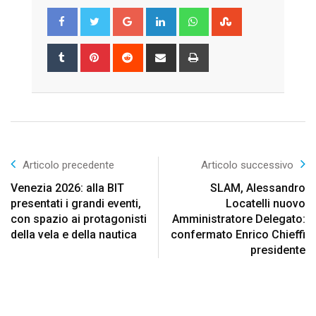
Google+
LinkedIn
Whatsapp
StumbleUpon
Tumblr
Pinterest
Reddit
Share
Print
via
Email
Articolo precedente
Articolo successivo
Venezia 2026: alla BIT
SLAM, Alessandro
presentati i grandi eventi,
Locatelli nuovo
con spazio ai protagonisti
Amministratore Delegato:
della vela e della nautica
confermato Enrico Chieffi
presidente