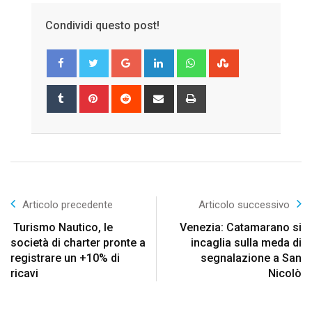
Condividi questo post!
Google+
LinkedIn
Whatsapp
StumbleUpon
Tumblr
Pinterest
Reddit
Share
Print
via
Email
Articolo precedente
Articolo successivo
Turismo Nautico, le
Venezia: Catamarano si
società di charter pronte a
incaglia sulla meda di
registrare un +10% di
segnalazione a San
ricavi
Nicolò