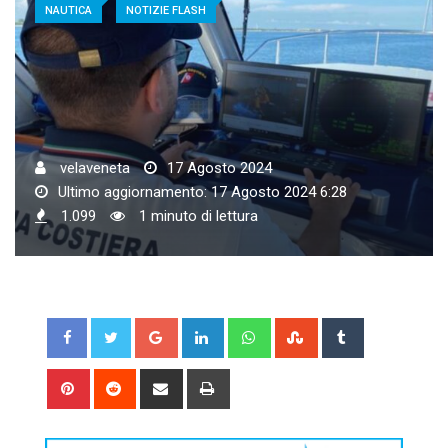
NAUTICA
NOTIZIE FLASH
velaveneta
17 Agosto 2024
Ultimo aggiornamento: 17 Agosto 2024 6:28
1.099
1 minuto di lettura
Google+
LinkedIn
Whatsapp
StumbleUpon
Tumblr
Pinterest
Reddit
Share
Print
via
Email