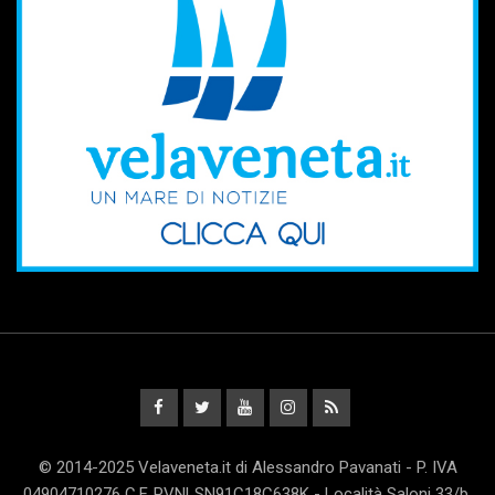
© 2014-2025 Velaveneta.it di Alessandro Pavanati - P. IVA
04904710276 C.F. PVNLSN91C18C638K - Località Saloni 33/b,