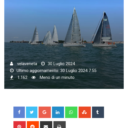
velaveneta
30 Luglio 2024
Ultimo aggiornamento: 30 Luglio 2024 7:55
1.162
Meno di un minuto
Google+
LinkedIn
Whatsapp
StumbleUpon
Tumblr
Pinterest
Reddit
Share
Print