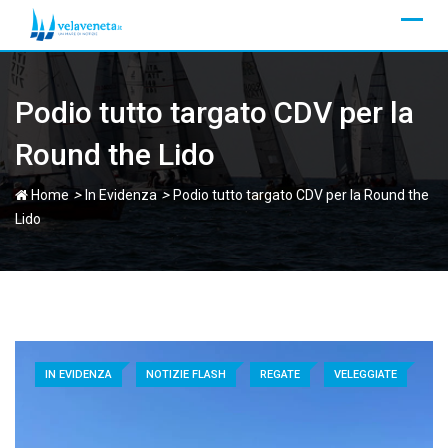
Skip
to
content
Podio tutto targato CDV per la
Round the Lido
>
>
Home
In Evidenza
Podio tutto targato CDV per la Round the
Lido
IN EVIDENZA
NOTIZIE FLASH
REGATE
VELEGGIATE