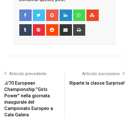
Google+
LinkedIn
Whatsapp
StumbleUpon
Tumblr
Pinterest
Reddit
Share
Print
via
Email
Articolo precedente
Articolo successivo
J/70 European
Riparte la classe Surprise!
Championship:”Girls
Power” nella giornata
inaugurale del
Campionato Europeo a
Cala Galera