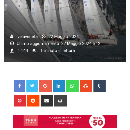
velaveneta
22 Maggio 2024
Ultimo aggiornamento: 22 Maggio 2024 6:12
1.144
1 minuto di lettura
Google+
LinkedIn
Whatsapp
StumbleUpon
Tumblr
Pinterest
Reddit
Share
Print
via
Email