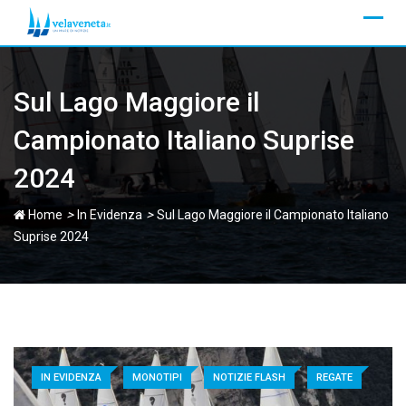
Skip
to
content
Sul Lago Maggiore il
Campionato Italiano Suprise
2024
>
>
Home
In Evidenza
Sul Lago Maggiore il Campionato Italiano
Suprise 2024
IN EVIDENZA
MONOTIPI
NOTIZIE FLASH
REGATE