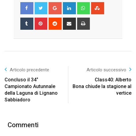
Google+
LinkedIn
Whatsapp
StumbleUpon
Tumblr
Pinterest
Reddit
Share
Print
via
Email
Articolo precedente
Articolo successivo
Concluso il 34°
Class40: Alberto
Campionato Autunnale
Bona chiude la stagione al
della Laguna di Lignano
vertice
Sabbiadoro
Commenti