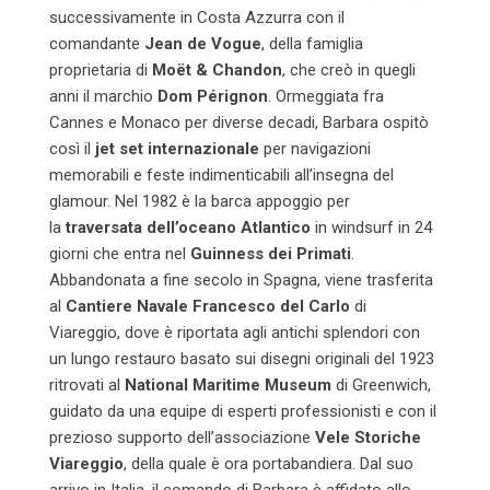
successivamente in Costa Azzurra con il
comandante
Jean de Vogue
, della famiglia
proprietaria di
Moët & Chandon
, che creò in quegli
anni il marchio
Dom Pérignon
. Ormeggiata fra
Cannes e Monaco per diverse decadi, Barbara ospitò
così il
jet set internazionale
per navigazioni
memorabili e feste indimenticabili all’insegna del
glamour. Nel 1982 è la barca appoggio per
la
traversata dell’oceano Atlantico
in windsurf in 24
giorni che entra nel
Guinness dei Primati
.
Abbandonata a fine secolo in Spagna, viene trasferita
al
Cantiere Navale Francesco del Carlo
di
Viareggio, dove è riportata agli antichi splendori con
un lungo restauro basato sui disegni originali del 1923
ritrovati al
National Maritime Museum
di Greenwich,
guidato da una equipe di esperti professionisti e con il
prezioso supporto dell’associazione
Vele Storiche
Viareggio
, della quale è ora portabandiera. Dal suo