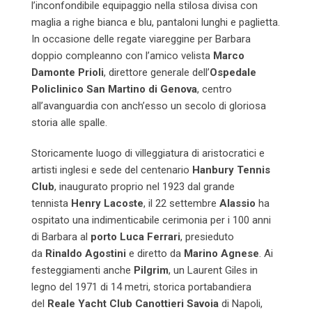
l’inconfondibile equipaggio nella stilosa divisa con
maglia a righe bianca e blu, pantaloni lunghi e paglietta.
In occasione delle regate viareggine per Barbara
doppio compleanno con l’amico velista
Marco
Damonte Prioli
, direttore generale dell’
Ospedale
Policlinico San Martino di Genova
, centro
all’avanguardia con anch’esso un secolo di gloriosa
storia alle spalle.
Storicamente luogo di villeggiatura di aristocratici e
artisti inglesi e sede del centenario
Hanbury Tennis
Club
, inaugurato proprio nel 1923 dal grande
tennista
Henry Lacoste
, il 22 settembre
Alassio
ha
ospitato una indimenticabile cerimonia per i 100 anni
di Barbara al
porto Luca Ferrari
, presieduto
da
Rinaldo Agostini
e diretto da
Marino Agnese
. Ai
festeggiamenti anche
Pilgrim
, un Laurent Giles in
legno del 1971 di 14 metri, storica portabandiera
del
Reale Yacht Club Canottieri Savoia
di Napoli,