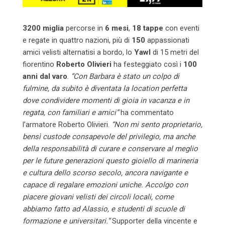
3200 miglia
percorse in
6 mesi
,
18 tappe
con eventi
e regate in quattro nazioni, più di
150
appassionati
amici velisti alternatisi a bordo, lo
Yawl
di 15 metri del
fiorentino
Roberto Olivieri
ha festeggiato così i
100
anni dal varo
.
“Con Barbara è stato un colpo di
fulmine, da subito è diventata la location perfetta
dove condividere momenti di gioia in vacanza e in
regata, con familiari e amici”
ha commentato
l’armatore Roberto Olivieri.
“Non mi sento proprietario,
bensì custode consapevole del privilegio, ma anche
della responsabilità di curare e conservare al meglio
per le future generazioni questo gioiello di marineria
e cultura dello scorso secolo, ancora navigante e
capace di regalare emozioni uniche. Accolgo con
piacere giovani velisti dei circoli locali, come
abbiamo fatto ad Alassio, e studenti di scuole di
formazione e universitari.”
Supporter della vincente e