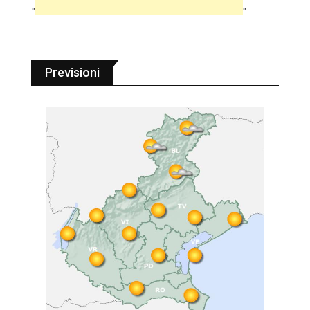
"
"
Previsioni