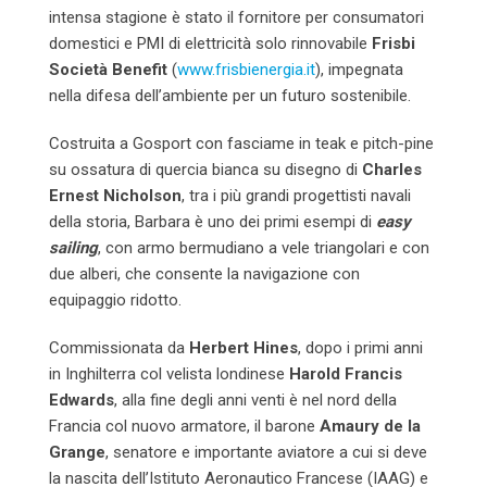
intensa stagione è stato il fornitore per consumatori
domestici e PMI di elettricità solo rinnovabile
Frisbi
Società Benefit
(
www.frisbienergia.it
), impegnata
nella difesa dell’ambiente per un futuro sostenibile.
Costruita a Gosport con fasciame in teak e pitch-pine
su ossatura di quercia bianca su disegno di
Charles
Ernest Nicholson
, tra i più grandi progettisti navali
della storia, Barbara è uno dei primi esempi di
easy
sailing
, con armo bermudiano a vele triangolari e con
due alberi, che consente la navigazione con
equipaggio ridotto.
Commissionata da
Herbert Hines
, dopo i primi anni
in Inghilterra col velista londinese
Harold Francis
Edwards
, alla fine degli anni venti è nel nord della
Francia col nuovo armatore, il barone
Amaury de la
Grange
, senatore e importante aviatore a cui si deve
la nascita dell’Istituto Aeronautico Francese (IAAG) e