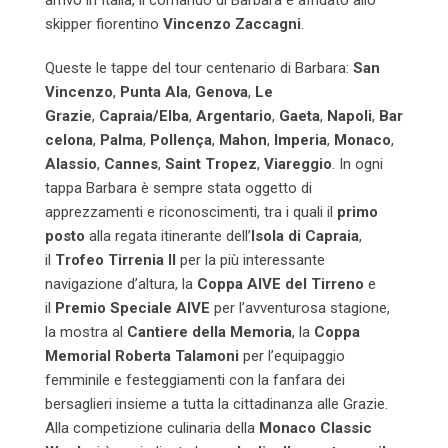
arrivo in Italia, il comando di Barbara è affidato allo
skipper fiorentino
Vincenzo Zaccagni
.
Queste le tappe del tour centenario di Barbara:
San
Vincenzo
,
Punta Ala
,
Genova
,
Le
Grazie
,
Capraia/Elba
,
Argentario
,
Gaeta
,
Napoli
,
Bar
celona
,
Palma
,
Pollença
,
Mahon
,
Imperia
,
Monaco
,
Alassio
,
Cannes
,
Saint Tropez
,
Viareggio
. In ogni
tappa Barbara è sempre stata oggetto di
apprezzamenti e riconoscimenti, tra i quali il
primo
posto
alla regata itinerante dell’
Isola di Capraia
,
il
Trofeo Tirrenia II
per la più interessante
navigazione d’altura, la
Coppa AIVE
del Tirreno
e
il
Premio Speciale AIVE
per l’avventurosa stagione,
la mostra al
Cantiere della Memoria
, la
Coppa
Memorial Roberta Talamoni
per l’equipaggio
femminile e festeggiamenti con la fanfara dei
bersaglieri insieme a tutta la cittadinanza alle Grazie.
Alla competizione culinaria della
Monaco Classic