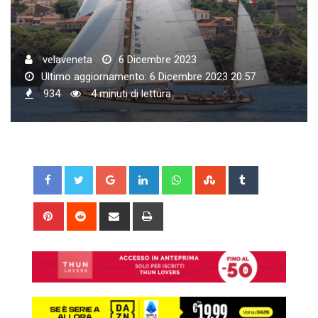
velaveneta
6 Dicembre 2023
Ultimo aggiornamento: 6 Dicembre 2023 20:57
934
4 minuti di lettura
Google+
LinkedIn
Whatsapp
StumbleUpon
Tumblr
Pinterest
Reddit
Share
Print
via
Email