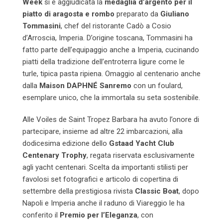
Week
si è aggiudicata la
medaglia d’argento
per il
piatto di aragosta e rombo
preparato da
Giuliano
Tommasini
, chef del ristorante Cadò a Cosio
d’Arroscia, Imperia. D’origine toscana, Tommasini ha
fatto parte dell’equipaggio anche a Imperia, cucinando
piatti della tradizione dell’entroterra ligure come le
turle, tipica pasta ripiena. Omaggio al centenario anche
dalla
Maison DAPHNÉ
Sanremo
con un foulard,
esemplare unico, che la immortala su seta sostenibile.
Alle Voiles de Saint Tropez Barbara ha avuto l’onore di
partecipare, insieme ad altre 22 imbarcazioni, alla
dodicesima edizione dello
Gstaad Yacht Club
Centenary Trophy
, regata riservata esclusivamente
agli yacht centenari. Scelta da importanti stilisti per
favolosi set fotografici e articolo di copertina di
settembre della prestigiosa rivista
Classic Boat
, dopo
Napoli e Imperia anche il raduno di Viareggio le ha
conferito il
Premio per l’Eleganza
,
con