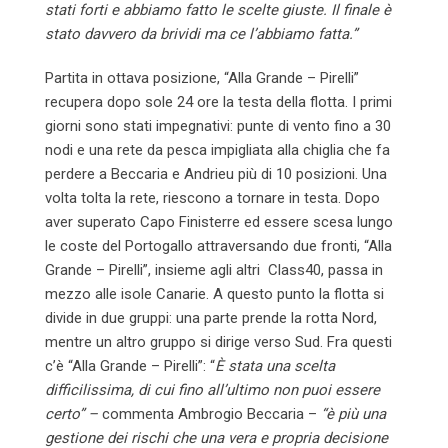
stati forti e abbiamo fatto le scelte giuste. Il finale è
stato davvero da brividi ma ce l’abbiamo fatta.”
Partita in ottava posizione, “Alla Grande – Pirelli”
recupera dopo sole 24 ore la testa della flotta. I primi
giorni sono stati impegnativi: punte di vento fino a 30
nodi e una rete da pesca impigliata alla chiglia che fa
perdere a Beccaria e Andrieu più di 10 posizioni. Una
volta tolta la rete, riescono a tornare in testa. Dopo
aver superato Capo Finisterre ed essere scesa lungo
le coste del Portogallo attraversando due fronti, “Alla
Grande – Pirelli”, insieme agli altri Class40, passa in
mezzo alle isole Canarie. A questo punto la flotta si
divide in due gruppi: una parte prende la rotta Nord,
mentre un altro gruppo si dirige verso Sud. Fra questi
c’è “Alla Grande – Pirelli”: “
È stata una scelta
difficilissima, di cui fino all’ultimo non puoi essere
certo” –
commenta Ambrogio Beccaria –
“è più una
gestione dei rischi che una vera e propria decisione