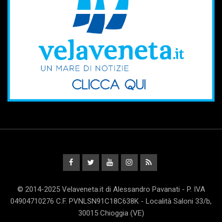
© 2014-2025 Velaveneta.it di Alessandro Pavanati - P. IVA
04904710276 C.F. PVNLSN91C18C638K - Località Saloni 33/b,
30015 Chioggia (VE)