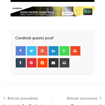
Condividi questo post!
Google+
LinkedIn
Whatsapp
StumbleUpon
Tumblr
Pinterest
Reddit
Share
Print
via
Email
Articolo precedente
Articolo successivo