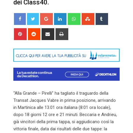
dei Class40.
Google+
LinkedIn
Whatsapp
StumbleUpon
Tumblr
Pinterest
Reddit
Share
Print
via
Email
“Alla Grande – Pirelli” ha tagliato il traguardo della
Transat Jacques Vabre in prima posizione, arrivando
in Martinica alle 13.01 ora italiana (8:01 ora locale),
dopo 18 giorni 12 ore e 21 minuti. Beccaria e Andrieu,
già vincitori della prima tappa, si aggiudicano così la
vittoria finale, data dai risultati delle due tappe: la