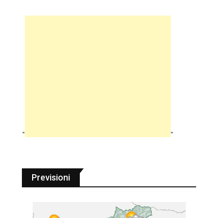
"
"
Previsioni