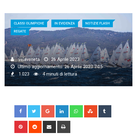
CLASSI OLIMPICHE
IN EVIDENZA
NOTIZIE FLASH
REGATE
velaveneta
26 Aprile 2023
Ultimo aggiornamento: 26 Aprile 2023 7:05
1.023
4 minuti di lettura
Google+
LinkedIn
Whatsapp
StumbleUpon
Tumblr
Pinterest
Reddit
Share
Print
via