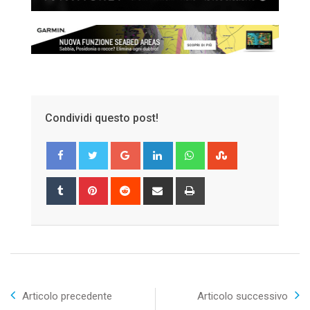
Condividi questo post!
Google+
LinkedIn
Whatsapp
StumbleUpon
Tumblr
Pinterest
Reddit
Share
Print
via
Email
Articolo precedente
Articolo successivo