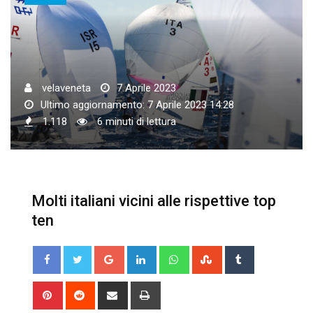
velaveneta
7 Aprile 2023
Ultimo aggiornamento: 7 Aprile 2023 14:28
1.118
6 minuti di lettura
Molti italiani vicini alle rispettive top
ten
Google+
LinkedIn
Whatsapp
StumbleUpon
Tumblr
Pinterest
Reddit
Share
Print
via