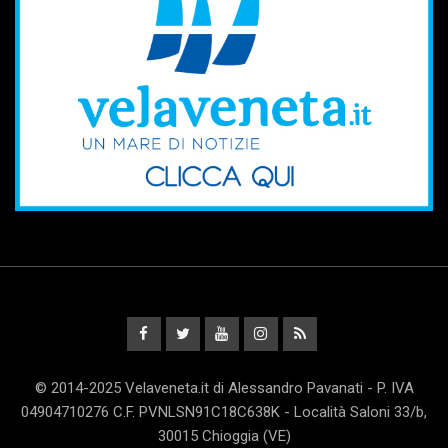
© 2014-2025 Velaveneta.it di Alessandro Pavanati - P. IVA
04904710276 C.F. PVNLSN91C18C638K - Località Saloni 33/b,
30015 Chioggia (VE)