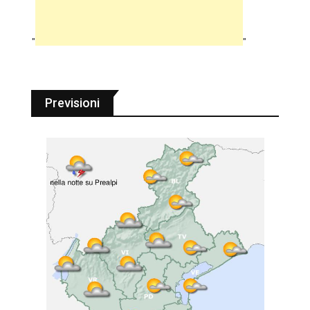
"
"
Previsioni