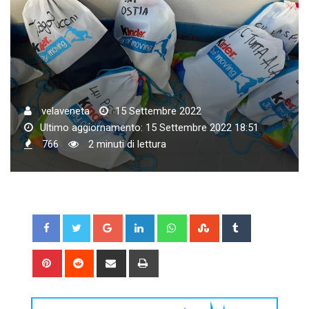
velaveneta
15 Settembre 2022
Ultimo aggiornamento: 15 Settembre 2022 18:51
766
2 minuti di lettura
Google+
LinkedIn
Whatsapp
StumbleUpon
Tumblr
Pinterest
Reddit
Share
Print
via
Email