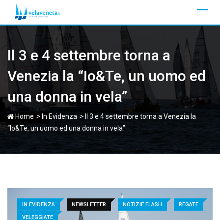
Skip
to
content
Il 3 e 4 settembre torna a
Venezia la “Io&Te, un uomo ed
una donna in vela”
>
>
Home
In Evidenza
Il 3 e 4 settembre torna a Venezia la
“Io&Te, un uomo ed una donna in vela”
IN EVIDENZA
NEWSLETTER
NOTIZIE FLASH
REGATE
VELEGGIATE