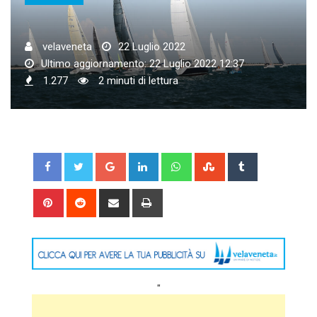
velaveneta
22 Luglio 2022
Ultimo aggiornamento: 22 Luglio 2022 12:37
1.277
2 minuti di lettura
Google+
LinkedIn
Whatsapp
StumbleUpon
Tumblr
Pinterest
Reddit
Share
Print
via
Email
"