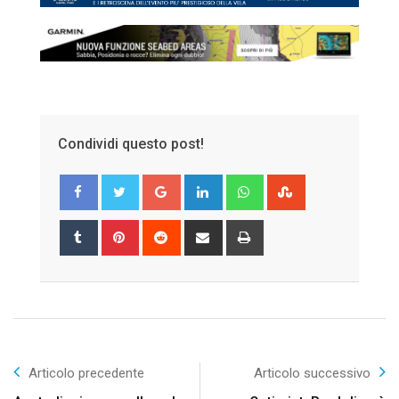
Condividi questo post!
Google+
LinkedIn
Whatsapp
StumbleUpon
Tumblr
Pinterest
Reddit
Share
Print
via
Email
Articolo precedente
Articolo successivo