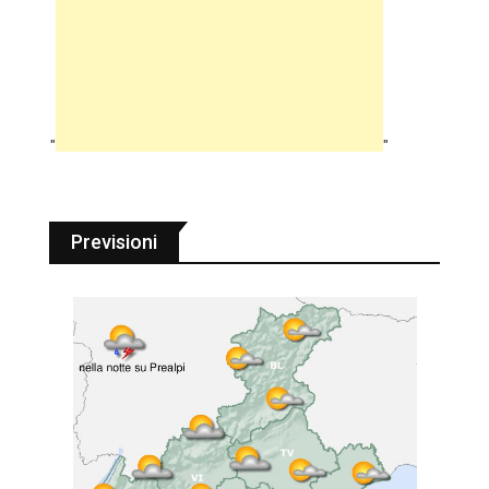
"
"
Previsioni