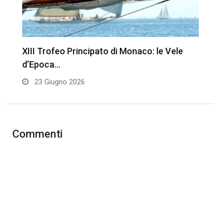
XIII Trofeo Principato di Monaco: le Vele
S
d’Epoca…
v
23 Giugno 2026
Commenti