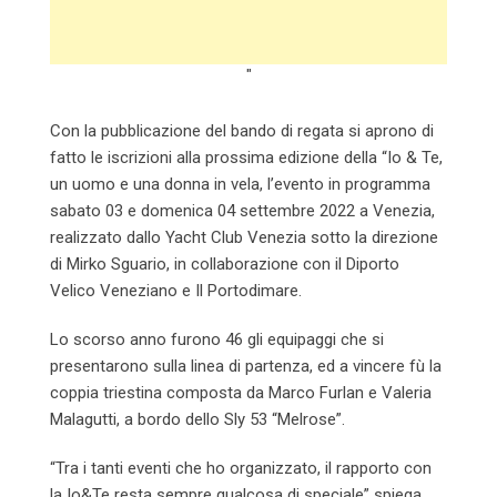
"
Con la pubblicazione del bando di regata si aprono di
fatto le iscrizioni alla prossima edizione della “Io & Te,
un uomo e una donna in vela, l’evento in programma
sabato 03 e domenica 04 settembre 2022 a Venezia,
realizzato dallo Yacht Club Venezia sotto la direzione
di Mirko Sguario, in collaborazione con il Diporto
Velico Veneziano e Il Portodimare.
Lo scorso anno furono 46 gli equipaggi che si
presentarono sulla linea di partenza, ed a vincere fù la
coppia triestina composta da Marco Furlan e Valeria
Malagutti, a bordo dello Sly 53 “Melrose”.
“Tra i tanti eventi che ho organizzato, il rapporto con
la Io&Te resta sempre qualcosa di speciale” spiega