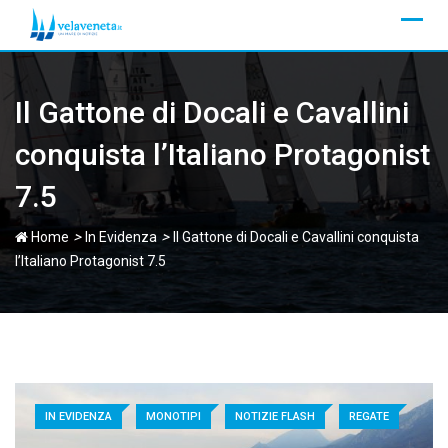
Skip
to
content
Il Gattone di Docali e Cavallini
conquista l’Italiano Protagonist
7.5
>
>
Home
In Evidenza
Il Gattone di Docali e Cavallini conquista
l’Italiano Protagonist 7.5
IN EVIDENZA
MONOTIPI
NOTIZIE FLASH
REGATE