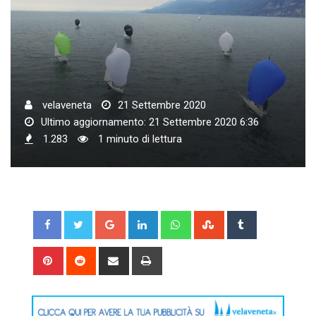
velaveneta
21 Settembre 2020
Ultimo aggiornamento: 21 Settembre 2020 6:36
1.283
1 minuto di lettura
Google+
LinkedIn
Whatsapp
StumbleUpon
Tumblr
Pinterest
Reddit
Share
Print
via
Email