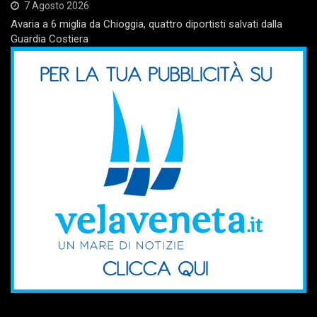
7 Agosto 2026
Avaria a 6 miglia da Chioggia, quattro diportisti salvati dalla
Guardia Costiera