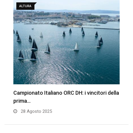
ALTURA
Campionato Italiano ORC DH: i vincitori della
S
prima…
I
28 Agosto 2025