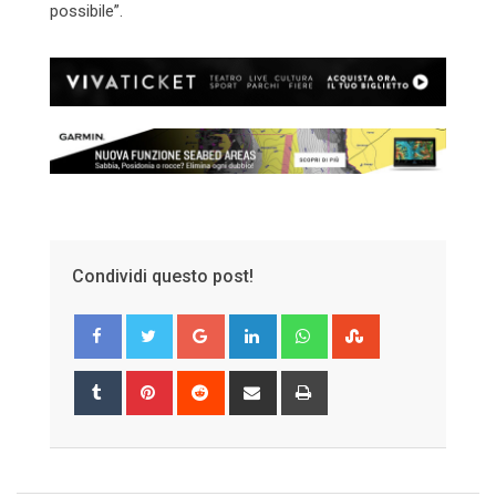
possibile”.
Condividi questo post!
Google+
LinkedIn
Whatsapp
StumbleUpon
Tumblr
Pinterest
Reddit
Share
Print
via
Email