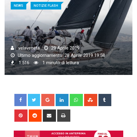
NEWS
NOTIZIE FLASH
velaveneta
29 Aprile 2019
Ultimo aggiornamento: 28 Aprile 2019 19:58
1.516
1 minuto di lettura
Google+
LinkedIn
Whatsapp
StumbleUpon
Tumblr
Pinterest
Reddit
Share
Print
via
Email