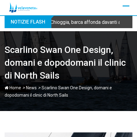
Skip
to
content
NOTIZIE FLASH
Chioggia, barca affonda davanti alla dig
Scarlino Swan One Design,
domani e dopodomani il clinic
di North Sails
>
>
Home
News
Scarlino Swan One Design, domani e
dopodomani il clinic di North Sails