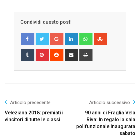
Condividi questo post!
Google+
LinkedIn
Whatsapp
StumbleUpon
Tumblr
Pinterest
Reddit
Share
Print
via
Email
Articolo precedente
Articolo successivo
Veleziana 2018: premiati i
90 anni di Fraglia Vela
vincitori di tutte le classi
Riva: In regalo la sala
polifunzionale inaugurata
sabato