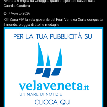
Avaria a 6 miglia da Chioggia, quattro diportisti salvati dalla
Guardia Costiera
7 Agosto 2026
XIII Zona FIV, la vela giovanile del Friuli Venezia Giulia conquista
il mondo: pioggia di titoli e medaglie