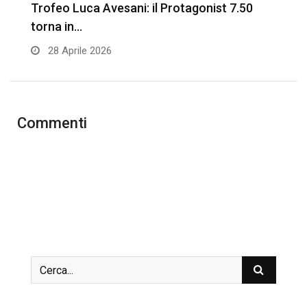
Trofeo Luca Avesani: il Protagonist 7.50
P
torna in…
3
28 Aprile 2026
Commenti