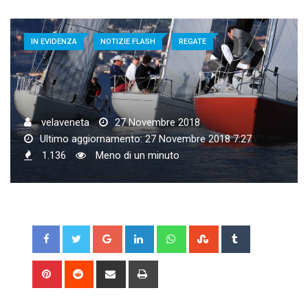
IN EVIDENZA
NOTIZIE FLASH
REGATE
velaveneta
27 Novembre 2018
Ultimo aggiornamento: 27 Novembre 2018 7:27
1.136
Meno di un minuto
Google+
LinkedIn
Whatsapp
StumbleUpon
Tumblr
Pinterest
Reddit
Share
Print
via
Email