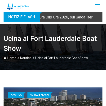
Skip
to
content
NOTIZIE FLASH
Ora Cup Ora 2026, sul Garda Trentino qua
Ucina al Fort Lauderdale Boat
Show
>
>
Home
Nautica
Ucina al Fort Lauderdale Boat Show
NAUTICA
NOTIZIE FLASH