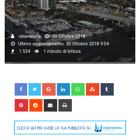
velaveneta
30 Ottobre 2018
Ultimo aggiornamento: 30 Ottobre 2018 9:04
1.534
1 minuto di lettura
Google+
LinkedIn
Whatsapp
StumbleUpon
Tumblr
Pinterest
Reddit
Share
Print
via
Email