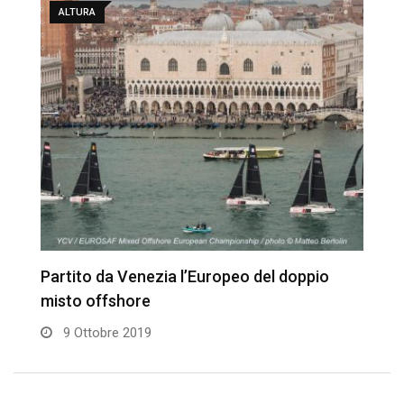
ALTURA
Partito da Venezia l’Europeo del doppio
P
misto offshore
o
9 Ottobre 2019