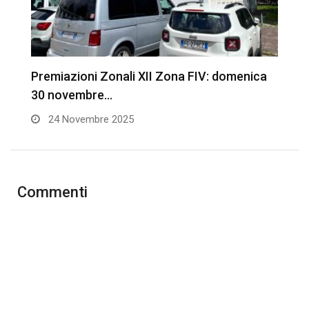
Premiazioni Zonali XII Zona FIV: domenica
S
30 novembre…
l
24 Novembre 2025
Commenti