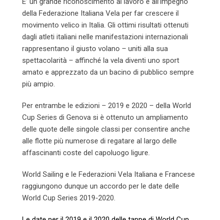
E’ un grande riconoscimento al lavoro e all’impegno
della Federazione Italiana Vela per far crescere il
movimento velico in Italia. Gli ottimi risultati ottenuti
dagli atleti italiani nelle manifestazioni internazionali
rappresentano il giusto volano – uniti alla sua
spettacolarità – affinché la vela diventi uno sport
amato e apprezzato da un bacino di pubblico sempre
più ampio.
Per entrambe le edizioni – 2019 e 2020 – della World
Cup Series di Genova si è ottenuto un ampliamento
delle quote delle singole classi per consentire anche
alle flotte più numerose di regatare al largo delle
affascinanti coste del capoluogo ligure.
World Sailing e le Federazioni Vela Italiana e Francese
raggiungono dunque un accordo per le date delle
World Cup Series 2019-2020.
Le date per il 2019 e il 2020 delle tappe di World Cup