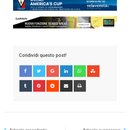
Condividi questo post!
Google+
LinkedIn
Whatsapp
StumbleUpon
Tumblr
Pinterest
Reddit
Share
Print
via
Email