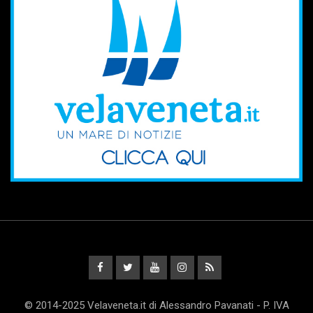
© 2014-2025 Velaveneta.it di Alessandro Pavanati - P. IVA