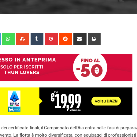
+
LinkedIn
Whatsapp
StumbleUpon
Tumblr
Pinterest
Reddit
Share
Print
via
Email
 certificate finali, il Campionato dell’Aia entra nelle fasi di prepar
evento. La flotta è molto diversificata, con equipaggi di professionisti