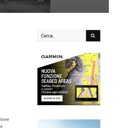
azione
 e