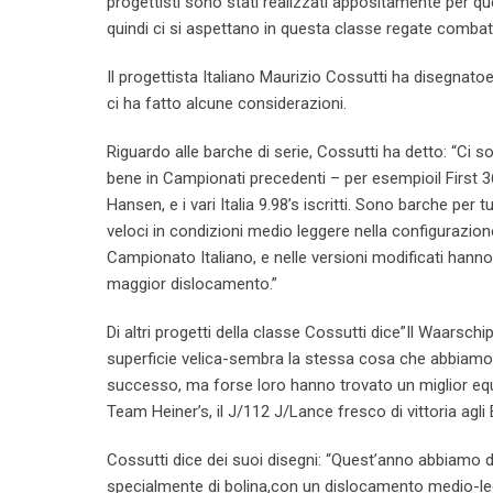
progettisti sono stati realizzati appositamente per qu
quindi ci si aspettano in questa classe regate combat
Il progettista Italiano Maurizio Cossutti ha disegnat
ci ha fatto alcune considerazioni.
Riguardo alle barche di serie, Cossutti ha detto: “Ci
bene in Campionati precedenti – per esempioil First
Hansen, e i vari Italia 9.98’s iscritti. Sono barche per t
veloci in condizioni medio leggere nella configurazio
Campionato Italiano, e nelle versioni modificati hann
maggior dislocamento.”
Di altri progetti della classe Cossutti dice”Il Waarsc
superficie velica-sembra la stessa cosa che abbiamo
successo, ma forse loro hanno trovato un miglior equil
Team Heiner’s, il J/112 J/Lance fresco di vittoria agli 
Cossutti dice dei suoi disegni: “Quest’anno abbiamo 
specialmente di bolina,con un dislocamento medio-l