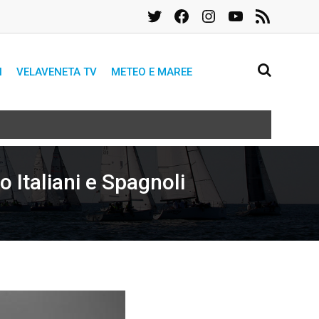
Twitter
Facebook
Instagram
YouTube
Feed
RSS
I
VELAVENETA TV
METEO E MAREE
 Italiani e Spagnoli