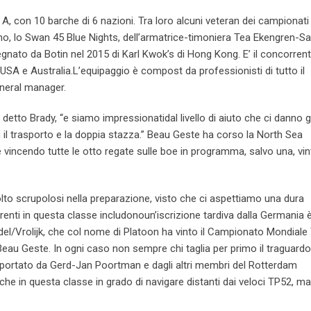
 A, con 10 barche di 6 nazioni. Tra loro alcuni veteran dei campionat
no, lo Swan 45 Blue Nights, dell’armatrice-timoniera Tea Ekengren-Sa
ato da Botin nel 2015 di Karl Kwok’s di Hong Kong. E’ il concorren
USA e Australia.L’equipaggio è compost da professionisti di tutto il
neral manager.
detto Brady, “e siamo impressionatidal livello di aiuto che ci danno gl
il trasporto e la doppia stazza.” Beau Geste ha corso la North Sea
vincendo tutte le otto regate sulle boe in programma, salvo una, vin
to scrupolosi nella preparazione, visto che ci aspettiamo una dura
rrenti in questa classe includonoun’iscrizione tardiva dalla Germania 
del/Vrolijk, che col nome di Platoon ha vinto il Campionato Mondiale
eau Geste. In ogni caso non sempre chi taglia per primo il traguardo
en portato da Gerd-Jan Poortman e dagli altri membri del Rotterdam
che in questa classe in grado di navigare distanti dai veloci TP52, ma