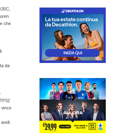
i ORC,
uren.
te che
i
ta da
è
 TP52
 vince
 avidi