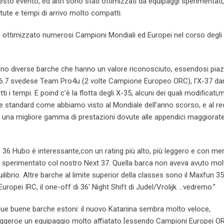
esto evento, ed altri sono stati ottimizzati da equipaggi sperimentati,
tute e tempi di arrivo molto compatti.
oe ottimizzato numerosi Campioni Mondiali ed Europei nel corso degli 
 sono diverse barche che hanno un valore riconosciuto, essendosi pia
 36.7 svedese Team Pro4u (2 volte Campione Europeo ORC), l’X-37 d
utti i tempi. E poind c’è la flotta degli X-35, alcuni dei quali modificati,
ne standard come abbiamo visto al Mondiale dell’anno scorso, e al r
o una migliore gamma di prestazioni dovute alle appendici maggiorate,
hip 36 Hubo è interessante,con un rating più alto, più leggero e con m
 sperimentato col nostro Next 37. Quella barca non aveva avuto mol
ibrio. Altre barche al limite superior della classes sono il Maxfun 35
Europei IRC, il one-off di 36′ Night Shift di Judel/Vrolijk …vedremo.”
due buene barche estoni: il nuovo Katariina sembra molto veloce,
eggeroe un equipaggio molto affiatato [essendo Campioni Europei O