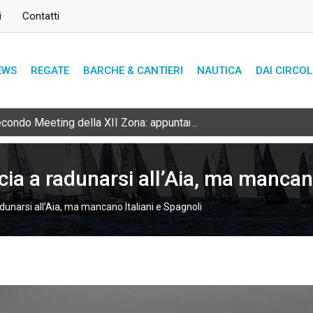
i
Contatti
EWS
REGATE
BARCHE & CANTIERI
NAUTICA
DAI CIRCOL
secondo Meeting della XII Zona: appuntamento l’8 e 9 agosto
ia a radunarsi all’Aia, ma mancano
dunarsi all’Aia, ma mancano Italiani e Spagnoli