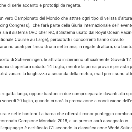
che di serie accanto e prototipi da regatta.
un vero Campionato del Mondo che attrae ogni tipo di velista d’altura
cing Congress), che farà parte della Giuria Internazionale dell’ event
 sia il sistema ORC chel’IRC, il Sistema usato dal Royal Ocean Racin
ionale Course au Large), perciòtutti i concorrenti hanno dovuto
aranno usati per l’arco di una settimana, in regate di altura, o a bast
to di Scheveningen, le attività inizieranno ufficialmente Giovedì 12
imonia di apertura sabato 14 Luglio, mentre la prima prova è prevista 
trà variare la lunghezza a seconda della meteo, ma I primi sono att
 regatta lunga, oppure bastoni in due campi separate davanti alla sp
 venerdì 20 luglio, quando ci sarà la premiazione a conclusione dell’
ura e sette bastoni. La barca che otterrà il minor punteggio combina
à incoronata Campione Mondiale 2018, e un premio sarà assegnato in
o l’equipaggio è certificato G1 secondo la classificazione World Sailing