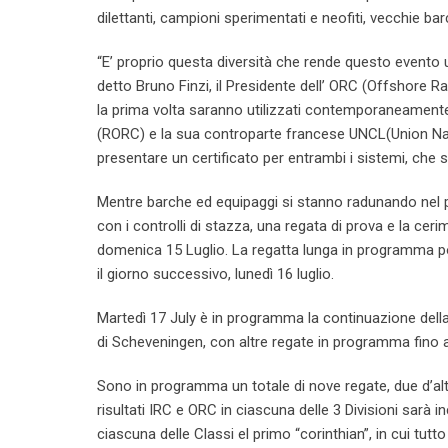
dilettanti, campioni sperimentati e neofiti, vecchie bar
“E’ proprio questa diversità che rende questo evento 
detto Bruno Finzi, il Presidente dell’ ORC (Offshore Ra
la prima volta saranno utilizzati contemporaneamente
(RORC) e la sua controparte francese UNCL(Union Nat
presentare un certificato per entrambi i sistemi, che s
Mentre barche ed equipaggi si stanno radunando nel por
con i controlli di stazza, una regata di prova e la cer
domenica 15 Luglio. La regatta lunga in programma po
il giorno successivo, lunedì 16 luglio.
Martedì 17 July è in programma la continuazione della
di Scheveningen, con altre regate in programma fino a
Sono in programma un totale di nove regate, due d’alt
risultati IRC e ORC in ciascuna delle 3 Divisioni sar
ciascuna delle Classi el primo “corinthian”, in cui tutt