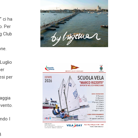
” ci ha
o. Per
g Club
one.
 Luglio
per
esi per
iaggia
evento.
ndo I
.