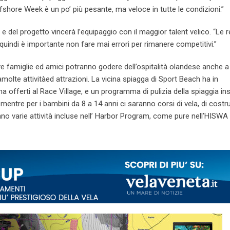
Offshore Week è un po’ più pesante, ma veloce in tutte le condizioni.”
a e del progetto vincerà l’equipaggio con il maggior talent velico. “Le 
uindi è importante non fare mai errori per rimanere competitivi.”
tive famiglie ed amici potranno godere dell’ospitalità olandese anche a 
olte attivitàed attrazioni. La vicina spiagga di Sport Beach ha in
na offerti al Race Village, e un programma di pulizia della spiaggia i
, mentre per i bambini da 8 a 14 anni ci saranno corsi di vela, di cost
ranno varie attività incluse nell’ Harbor Program, come pure nell’HISW