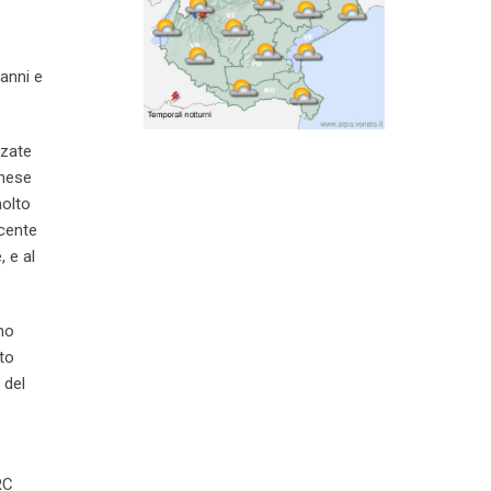
anni e
zzate
anese
molto
ecente
 e al
eno
to
 del
RC