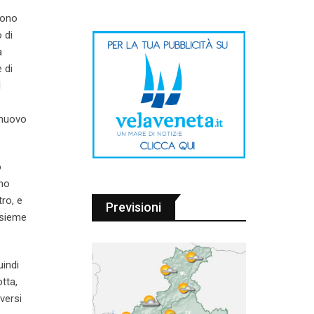
sono
 di
a
 di
1
 nuovo
o
nno
ro, e
Previsioni
nsieme
uindi
tta,
versi