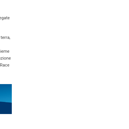
regate
terra,
nsieme
ruzione
A Race