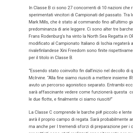
In Classe B ci sono 27 concorrenti di 10 nazioni che
sperimentati vincitori di Campionati del passato. Tra
Mark Mills, che è stato al commando fino all’ultimo 
predominanza di arie leggere. Ci sono alter tre barche
Frans Rodenburg’s ha vinto la North Sea Regatta in O
modificato al Campionato Italiano di Ischia regaterà 
rivalefinlandese Xini Freedom sono finite rispettivam
per il titolo in Classe B.
“Essendo stato coinvolto fin dall’inizio nel decollo d
McIrvine. “Alla fine siamo riusciti a mettere insieme 
avuto un percorso agonistico separato. Entrambi ecc
sarà affascinante vedere come funzionerà questa c
le due flotte, e finalmente ci siamo riusciti!”
La Classe C comprende le barche pi# piccolo e lente de
avrà il proprio campo di regata. Sarà probabilmente an
ma anche per I tremendi sforzi di preparazione per i 