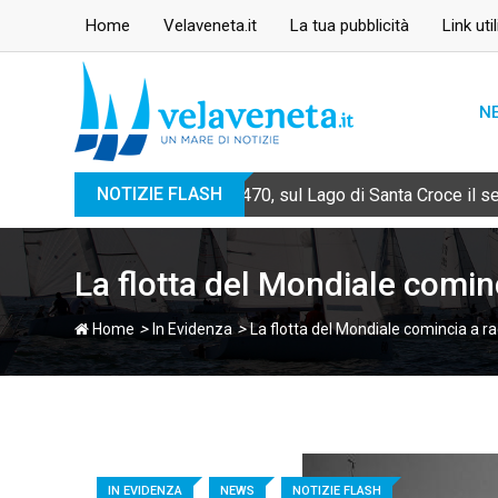
Skip
Home
Velaveneta.it
La tua pubblicità
Link util
to
content
N
NOTIZIE FLASH
470, sul Lago di Santa Croce il 
La flotta del Mondiale cominc
>
>
Home
In Evidenza
La flotta del Mondiale comincia a ra
IN EVIDENZA
NEWS
NOTIZIE FLASH