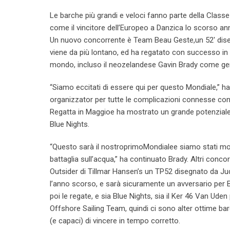
Le barche più grandi e veloci fanno parte della Classe
come il vincitore dell’Europeo a Danzica lo scorso an
Un nuovo concorrente è Team Beau Geste,un 52′ disegn
viene da più lontano, ed ha regatato con successo in 
mondo, incluso il neozelandese Gavin Brady come ge
“Siamo eccitati di essere qui per questo Mondiale,” ha 
organizzator per tutte le complicazioni connesse con 
Regatta in Maggioe ha mostrato un grande potenziale 
Blue Nights.
“Questo sarà il nostroprimoMondialee siamo stati mol
battaglia sull’acqua,” ha continuato Brady. Altri conco
Outsider di Tillmar Hansen’s un TP52 disegnato da Ju
l’anno scorso, e sarà sicuramente un avversario per B
poi le regate, e sia Blue Nights, sia il Ker 46 Van Ud
Offshore Sailing Team, quindi ci sono alter ottime bar
(e capaci) di vincere in tempo corretto.