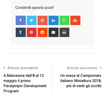
Condividi questo post!
Google+
LinkedIn
Whatsapp
StumbleUpon
Tumblr
Pinterest
Reddit
Share
Print
via
Email
Articolo precedente
Articolo successivo
A Malcesine dall’8 al 13
Un mese al Campionato
maggio il primo
Italiano Minialtura 2018,
Paralympic Development
più di venti gli iscritti
Program