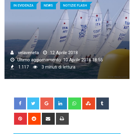
IN EVIDENZA
NEWS
NOTIZIE FLASH
velaveneta
12 Aprile 2018
Ultimo aggiornamento: 10 Aprile 2018 18:55
1.117
3 minuti di lettura
Google+
LinkedIn
Whatsapp
StumbleUpon
Tumblr
Pinterest
Reddit
Share
Print
via
Email