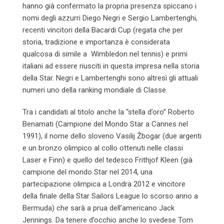
hanno già confermato la propria presenza spiccano i
nomi degli azzurri Diego Negri e Sergio Lambertenghi,
recenti vincitori della Bacardi Cup (regata che per
storia, tradizione e importanza è considerata
qualcosa di simile a Wimbledon nel tennis) e primi
italiani ad essere riusciti in questa impresa nella storia
della Star. Negri e Lambertenghi sono altresì gli attuali
numeri uno della ranking mondiale di Classe.
Tra i candidati al titolo anche la “stella d’oro” Roberto
Benamati (Campione del Mondo Star a Cannes nel
1991), il nome dello sloveno Vasilij Žbogar (due argenti
e un bronzo olimpico al collo ottenuti nelle classi
Laser e Finn) e quello del tedesco Frithjof Kleen (già
campione del mondo Star nel 2014, una
partecipazione olimpica a Londra 2012 e vincitore
della finale della Star Sailors League lo scorso anno a
Bermuda) che sarà a prua dell’americano Jack
Jennings. Da tenere d’occhio anche lo svedese Tom