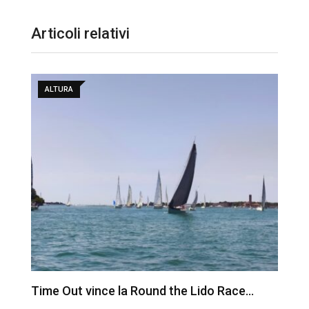
Articoli relativi
ALTURA
Time Out vince la Round the Lido Race…
L